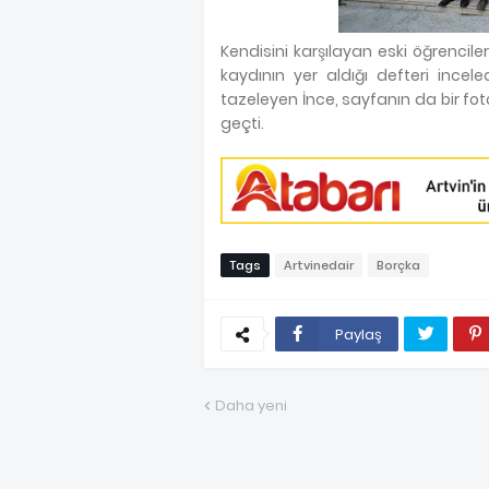
Kendisini karşılayan eski öğrencile
kaydının yer aldığı defteri incele
tazeleyen İnce, sayfanın da bir foto
geçti.
Tags
Artvinedair
Borçka
Paylaş
Daha yeni