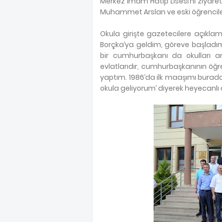
Merkez İmam Hatip Lisesi’ni ziyaret
Muhammet Arslan ve eski öğrenciler
Okula girişte gazetecilere açıklam
Borçka’ya geldim, göreve başladım
bir cumhurbaşkanı da okulları 
evlatlarıdır, cumhurbaşkanının öğre
yaptım. 1986’da ilk maaşımı burada
okula geliyorum’ diyerek heyecanlı