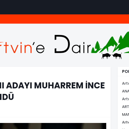
POP
 ADAYI MUHARREM İNCE
Art
AN
NDÜ
Art
ART
MA
Arh