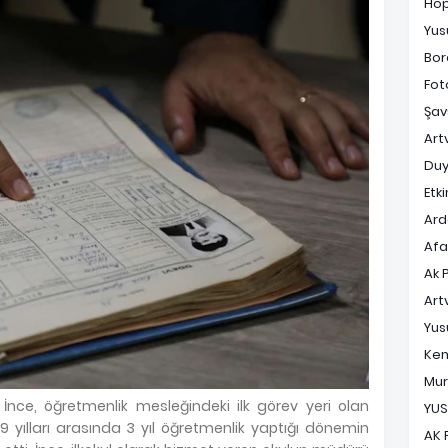
Ho
Yus
Bor
Fot
Şav
Art
Duy
Etki
Ard
Af
Ak 
Art
Yus
Ke
Mur
ce, öğretmenlik mesleğindeki ilk görev yeri olan
YUS
89 yılları arasında 3 yıl öğretmenlik yaptığı dönemin
AK 