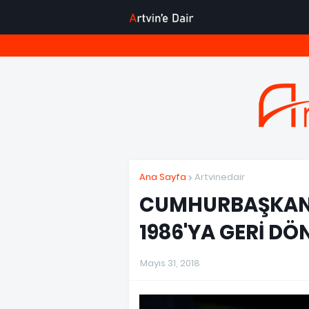
Ana Sayfa
Artvinedair
CUMHURBAŞKANI
1986'YA GERİ DÖ
Mayıs 31, 2018