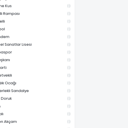
ne Kus
(1)
lli Rampası
(1)
lli
(1)
bol
(1)
ndem
(1)
el Sanatlar Lisesi
(1)
paspor
(1)
aşkanı
(1)
Parti
(1)
etvekili
(1)
lık Ocağı
(1)
erlekli Sandalye
(1)
i Doruk
(1)
n
(1)
lı
(1)
en Akçam
(1)