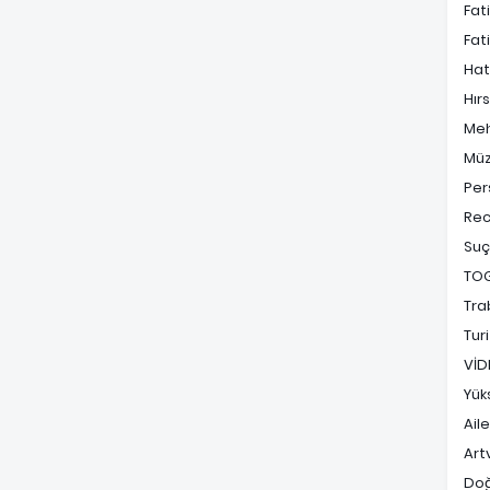
Fat
Fat
Hat
Hırs
Me
Müz
Per
Rec
Suç
TO
Tra
Tur
VİD
Yük
Ail
Art
Do