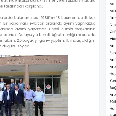
 etti. İnce, ilkokul olarak hizmet veren okulun müdürü
Ada
i tarafından karşılandı.
Adl
alarda bulunan İnce, ‘1986’nın 18 Kasım’ın da ilk kez
Fir
. Bir baba nasıl evlatları arasında ayrım yapmazsa
De
arasında ayrım yapamaz. Hepsi cumhurbaşkanının
CH
ncileridir. Dolayısıyla ben ilk öğretmenliği mi burada
Vid
n aldım. 2.5 buçuk yıl görev yaptım. İlk maaş aldığım
Arh
 olduğunu söyledi.
Far
Ari
Art
Hop
Yen
Bağ
Art
EĞİ
Ha
MH