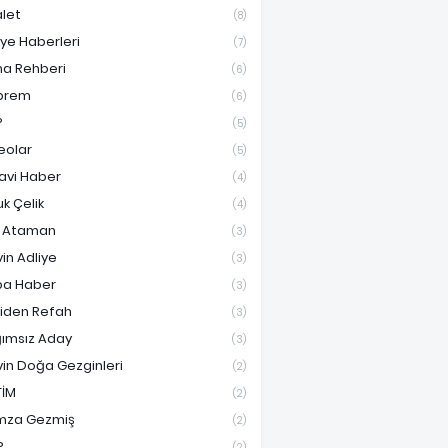
let
(8)
iye Haberleri
(7)
ma Rehberi
(6)
prem
(6)
P
(5)
eolar
(5)
avi Haber
(4)
uk Çelik
(4)
f Ataman
(3)
vin Adliye
(3)
a Haber
(3)
iden Refah
(3)
ımsız Aday
(3)
vin Doğa Gezginleri
(2)
TİM
(2)
mza Gezmiş
(2)
P
(2)