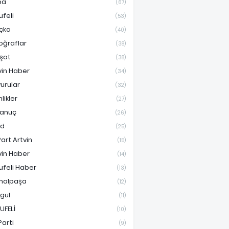
pa
(67)
ufeli
(53)
çka
(40)
oğraflar
(38)
şat
(38)
vin Haber
(34)
urular
(32)
nlikler
(27)
anuç
(26)
ad
(25)
Part Artvin
(15)
vin Haber
(14)
ufeli Haber
(13)
malpaşa
(12)
gul
(11)
UFELİ
(10)
Parti
(9)