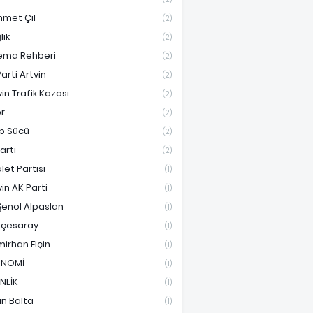
met Çil
(2)
lık
(2)
ema Rehberi
(2)
arti Artvin
(2)
vin Trafik Kazası
(2)
r
(2)
ip Sücü
(2)
Parti
(2)
let Partisi
(1)
vin AK Parti
(1)
Şenol Alpaslan
(1)
çesaray
(1)
irhan Elçin
(1)
ONOMİ
(1)
İNLİK
(1)
an Balta
(1)