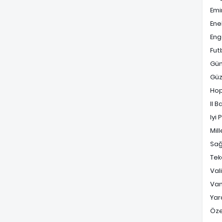
Emi
Ene
Enge
Fut
Gü
Güz
Ho
Il B
Iyi 
Mill
Sağ
Tek
Val
Va
Yara
Öz