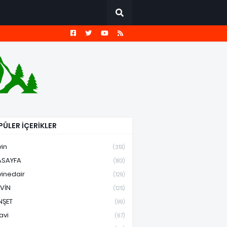
ÜLER İÇERİKLER
vin
(351)
ASAYFA
(183)
vinedair
(129)
VİN
(125)
NŞET
(99)
avi
(67)