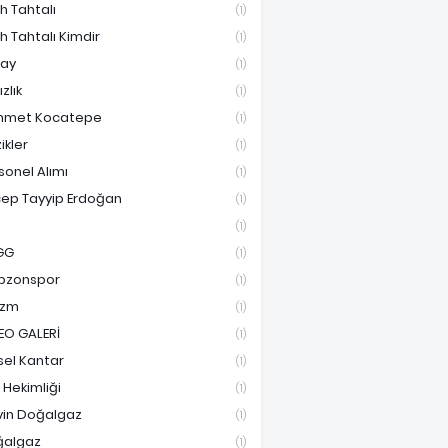
ih Tahtalı
(1)
ih Tahtalı Kimdir
(1)
ay
(1)
ızlık
(1)
hmet Kocatepe
(1)
ikler
(1)
sonel Alımı
(1)
ep Tayyip Erdoğan
(1)
(1)
GG
(1)
bzonspor
(1)
izm
(1)
EO GALERİ
(1)
sel Kantar
(1)
e Hekimliği
(1)
vin Doğalgaz
(1)
ğalgaz
(1)