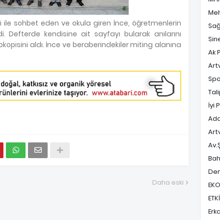
Meh
ri ile sohbet eden ve okula giren İnce, öğretmenlerin
Sağ
di. Defterde kendisine ait sayfayı bularak anılarını
Sin
kopisini aldı. İnce ve beraberindekiler miting alanına
Ak P
Art
Spo
Tal
İyi 
Ada
Art
Av.
Bah
Dem
Daha eski
EK
ETK
Erk