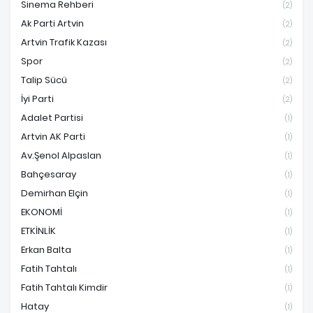
Sinema Rehberi
(2)
Ak Parti Artvin
(2)
Artvin Trafik Kazası
(2)
Spor
(2)
Talip Sücü
(2)
İyi Parti
(2)
Adalet Partisi
(1)
Artvin AK Parti
(1)
Av.Şenol Alpaslan
(1)
Bahçesaray
(1)
Demirhan Elçin
(1)
EKONOMİ
(1)
ETKİNLİK
(1)
Erkan Balta
(1)
Fatih Tahtalı
(1)
Fatih Tahtalı Kimdir
(1)
Hatay
(1)