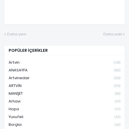
Daha yeni
Daha eski
POPÜLER İÇERİKLER
Artvin
(351)
ANASAYFA
(183)
Artvinedair
(129)
ARTVİN
(125)
MANŞET
(99)
Arhavi
(67)
Hopa
(67)
Yusufeli
(53)
Borçka
(40)