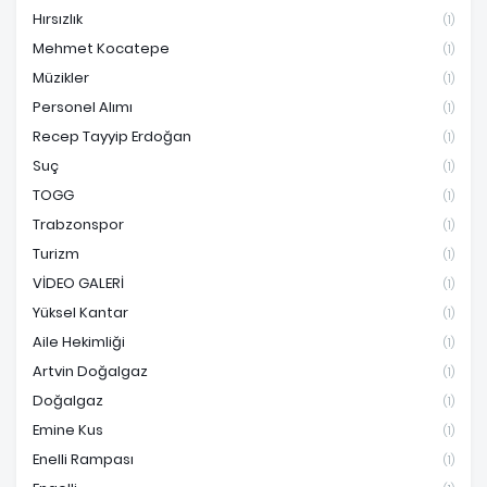
Hırsızlık
(1)
Mehmet Kocatepe
(1)
Müzikler
(1)
Personel Alımı
(1)
Recep Tayyip Erdoğan
(1)
Suç
(1)
TOGG
(1)
Trabzonspor
(1)
Turizm
(1)
VİDEO GALERİ
(1)
Yüksel Kantar
(1)
Aile Hekimliği
(1)
Artvin Doğalgaz
(1)
Doğalgaz
(1)
Emine Kus
(1)
Enelli Rampası
(1)