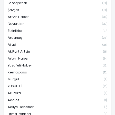
Fotoğraflar
(38)
Şavşat
(38)
Artvin Haber
(34)
Duyurular
(32)
Etkinlikler
(27)
Ardanuç
(26)
Afad
(25)
Ak Part Artvin
(15)
Artvin Haber
(14)
Yusufeli Haber
(13)
Kemalpaşa
(12)
Murgul
(11)
YUSUFELİ
(10)
AK Parti
(9)
Adalet
(8)
Adliye Haberleri
(7)
Firma Rehberi
(6)