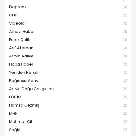
Deprem
(6)
CHP
(5)
Videolar
(5)
Arhavi Haber
(4)
Faruk Çelik
(4)
Arif Ataman
(3)
Artvin Adliye
(3)
Hopa Haber
(3)
Yeniden Refah
(3)
Bağımsız Aday
(3)
Artvin Doğa Gezginleri
(2)
EĞİTİM
(2)
Hamza Gezmiş
(2)
MHP
(2)
Mehmet Çil
(2)
Sağlık
(2)