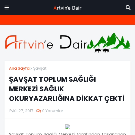
Ana Sayfa
Şavşat
ŞAVŞAT TOPLUM SAĞLIĞI
MERKEZİ SAĞLIK
OKURYAZARLIĞINA DİKKAT ÇEKTİ
Eylül 27, 2017
0 Yorumlar
Şavşat Toplum Sağlığı Merkezi tarafından tasarlanan