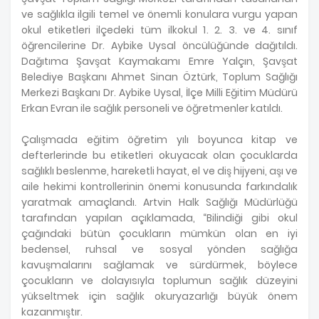
ve sağlıkla ilgili temel ve önemli konulara vurgu yapan
okul etiketleri ilçedeki tüm ilkokul 1. 2. 3. ve 4. sınıf
öğrencilerine Dr. Aybike Uysal öncülüğünde dağıtıldı.
Dağıtıma Şavşat Kaymakamı Emre Yalçın, Şavşat
Belediye Başkanı Ahmet Sinan Öztürk, Toplum Sağlığı
Merkezi Başkanı Dr. Aybike Uysal, İlçe Milli Eğitim Müdürü
Erkan Evran ile sağlık personeli ve öğretmenler katıldı.
Çalışmada eğitim öğretim yılı boyunca kitap ve
defterlerinde bu etiketleri okuyacak olan çocuklarda
sağlıklı beslenme, hareketli hayat, el ve diş hijyeni, aşı ve
aile hekimi kontrollerinin önemi konusunda farkındalık
yaratmak amaçlandı. Artvin Halk Sağlığı Müdürlüğü
tarafından yapılan açıklamada, “Bilindiği gibi okul
çağındaki bütün çocukların mümkün olan en iyi
bedensel, ruhsal ve sosyal yönden sağlığa
kavuşmalarını sağlamak ve sürdürmek, böylece
çocukların ve dolayısıyla toplumun sağlık düzeyini
yükseltmek için sağlık okuryazarlığı büyük önem
kazanmıştır.