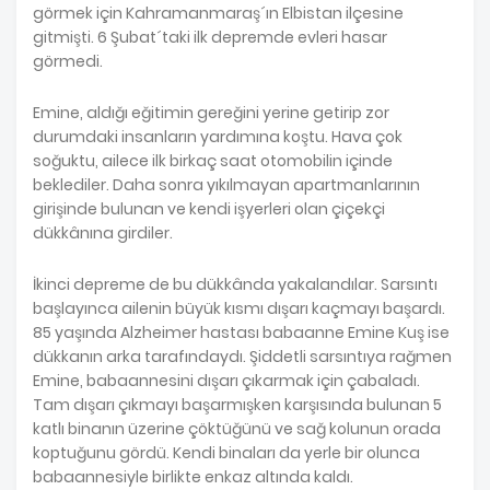
görmek için Kahramanmaraş´ın Elbistan ilçesine
gitmişti. 6 Şubat´taki ilk depremde evleri hasar
görmedi.
Emine, aldığı eğitimin gereğini yerine getirip zor
durumdaki insanların yardımına koştu. Hava çok
soğuktu, ailece ilk birkaç saat otomobilin içinde
beklediler. Daha sonra yıkılmayan apartmanlarının
girişinde bulunan ve kendi işyerleri olan çiçekçi
dükkânına girdiler.
İkinci depreme de bu dükkânda yakalandılar. Sarsıntı
başlayınca ailenin büyük kısmı dışarı kaçmayı başardı.
85 yaşında Alzheimer hastası babaanne Emine Kuş ise
dükkanın arka tarafındaydı. Şiddetli sarsıntıya rağmen
Emine, babaannesini dışarı çıkarmak için çabaladı.
Tam dışarı çıkmayı başarmışken karşısında bulunan 5
katlı binanın üzerine çöktüğünü ve sağ kolunun orada
koptuğunu gördü. Kendi binaları da yerle bir olunca
babaannesiyle birlikte enkaz altında kaldı.