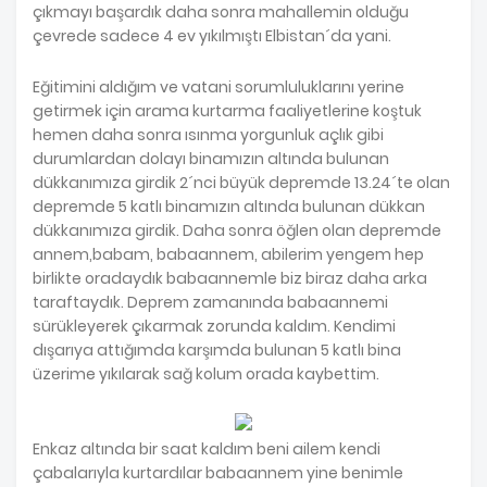
çıkmayı başardık daha sonra mahallemin olduğu
çevrede sadece 4 ev yıkılmıştı Elbistan´da yani.
Eğitimini aldığım ve vatani sorumluluklarını yerine
getirmek için arama kurtarma faaliyetlerine koştuk
hemen daha sonra ısınma yorgunluk açlık gibi
durumlardan dolayı binamızın altında bulunan
dükkanımıza girdik 2´nci büyük depremde 13.24´te olan
depremde 5 katlı binamızın altında bulunan dükkan
dükkanımıza girdik. Daha sonra öğlen olan depremde
annem,babam, babaannem, abilerim yengem hep
birlikte oradaydık babaannemle biz biraz daha arka
taraftaydık. Deprem zamanında babaannemi
sürükleyerek çıkarmak zorunda kaldım. Kendimi
dışarıya attığımda karşımda bulunan 5 katlı bina
üzerime yıkılarak sağ kolum orada kaybettim.
Enkaz altında bir saat kaldım beni ailem kendi
çabalarıyla kurtardılar babaannem yine benimle