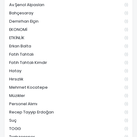
Av.Şenol Alpaslan
(1)
Bahçesaray
(1)
Demirhan Elçin
(1)
EKONOMİ
(1)
ETKİNLİK
(1)
Erkan Balta
(1)
Fatih Tahtalı
(1)
Fatih Tahtalı Kimdir
(1)
Hatay
(1)
Hırsızlık
(1)
Mehmet Kocatepe
(1)
Müzikler
(1)
Personel Alımı
(1)
Recep Tayyip Erdoğan
(1)
Suç
(1)
TOGG
(1)
Trabzonspor