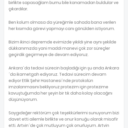
birlikte sapasağlam burnu bile kanamadan buldular ve
çıkardılar.
Ben kolum olmasa da yüreğimle sahada bana verilen
her kısımda görevi yapmayı canı gönülden istiyorum.
Bizim ikinci depremde evimizde yıkıldı yine aynı şekilde
dükkanımızda yani maddi manevi çok zor süreçler
geçirdik geçirmeye de devam ediyoruz.
Ankara´da tedavi sürecin başladığı için şu anda Ankara
´da ikametgah ediyoruz. Tedavi sürecim devam
ediyor Etlik Şehir Hastanesi´nde protokolün
imzalanmasını bekliyoruz protezim için protezime
kavuştuğumda her şeyin bir tık daha kolay olacağını
düşünüyorum.
Saygıdeğer rektörüm çok teşekkürlerimi sunuyorum bizi
davet etti ailemle birlikte ve onur konuğu olarak misafir
etti. Artvin´de çok mutluyum çok onurluyum. Artvin