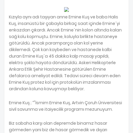
Kızıyla aynı adı taşıyan anne Emine Kuş ve baba Halis
Kuş, insanüstü bir çabayla birkaç saat içinde Emine´yi
enkazdan çıkardı. Ancak Emine´nin kolon altında kalan
sağ kolu kopmuştu. Emine, koluyla birlikte hastaneye
götürüldü. Ancak paramparça olan kol yerine
dikilemedi. Çok kan kaybeden ve hastanede kalbi
duran Emine Kuş´a 45 dakika kalp masajı yapıldı,
elektro şokla hayata döndürüldü. Askeri Helikopterle
Ankara Etlik Şehir Hastanesine götürülen Emine
defalarca ameliyat edildi. Tedavi süreci devam eden
Emine Kuş protez kol için protokolün imzalanması
ardından koluna kavuşmayı bekliyor.
Emine Kuş ; “"İsmim Emine Kuş, Artvin Çoruh Üniversitesi
sivil savunma ve itaiyecilik programı mezunuyum.
Biz sabaha karşı olan depremde binamız hasar
görmeden yani biz de hasar görmedik ve dışarı