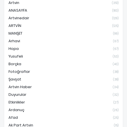
Artvin
(351)
ANASAYFA
(183)
Artvinedair
(129)
ARTVİN
(125)
MANŞET
(99)
Arhavi
(67)
Hopa
(67)
Yusufeli
(53)
Borçka
(40)
Fotoğraflar
(38)
Şavşat
(38)
Artvin Haber
(34)
Duyurular
(32)
Etkinlikler
(27)
Ardanuç
(26)
Afad
(25)
Ak Part Artvin
(15)