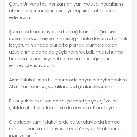
Çoruh Üniversitesi her zaman yanımdaydı hocalarım
olsun her personeline ayrı ayrı hepsine çok teşekkür
ediyorum.
Şunu belirtmek istiyorum ben eğitimini aldığım sivil
savunma ve itfaiyecilik mesleğini hala devam ettirmek
istiyorum. Sahada olur arka planda olur hala kalan
uzuvlarımla daha da güçlendirerek kalbimle ruhumla
bedenimle profesyonel olarak bu mesleğimi icra
etmeyi çok istiyorum.
Asrın felaketi olan bu depremde hayatını kaybedenlere
Allah´tan rahmet, yaralılara acil şifalar diliyorum.
Bu büyük felaketten devletçe milletçe çok güzel bir
şekilde atlattık atlatmaya da devam etmekteyiz.
Olabilecek tüm felaketlerde bu tür olaylarda ben de
sahada var olmak istiyorum ve tüm yüreğimle buna
inanıyorum."