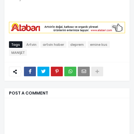
Tags
Artvin
artvin haber
deprem
emine kus
MANŞET
POST A COMMENT