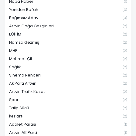
Hopa Haber
(3)
Yeniden Refah
(3)
Bağımsız Aday
(3)
Artvin Doğa Gezginleri
(2)
EĞİTİM
(2)
Hamza Gezmiş
(2)
MHP
(2)
Mehmet Çil
(2)
Sağlık
(2)
Sinema Rehberi
(2)
Ak Parti Artvin
(2)
Artvin Trafik Kazası
(2)
Spor
(2)
Talip Sücü
(2)
İyi Parti
(2)
Adalet Partisi
(1)
Artvin AK Parti
(1)