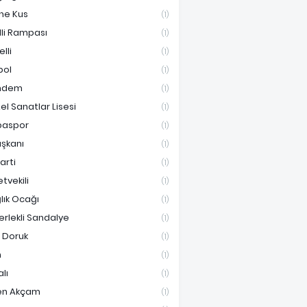
ne Kus
(1)
lli Rampası
(1)
lli
(1)
bol
(1)
ndem
(1)
el Sanatlar Lisesi
(1)
paspor
(1)
aşkanı
(1)
Parti
(1)
etvekili
(1)
lık Ocağı
(1)
erlekli Sandalye
(1)
i Doruk
(1)
n
(1)
lı
(1)
en Akçam
(1)