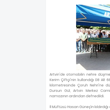
Artvin'de otomobilin nehre düşmes
Kerim Çiftçi'nin kullandığı 08 AR 
kilometresinde Çoruh Nehri'ne d
Dursun Gül, Artvin Merkez Cam
namazının ardından defnedildi.
İl Müftüsü Hasan Güneş’in kıldırdı