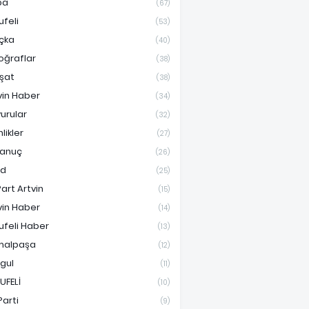
pa
(67)
ufeli
(53)
çka
(40)
oğraflar
(38)
şat
(38)
vin Haber
(34)
urular
(32)
nlikler
(27)
anuç
(26)
ad
(25)
Part Artvin
(15)
vin Haber
(14)
ufeli Haber
(13)
malpaşa
(12)
gul
(11)
UFELİ
(10)
Parti
(9)