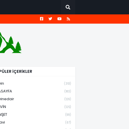
ÜLER İÇERİKLER
vin
(351)
ASAYFA
(183)
vinedair
(129)
VİN
(125)
NŞET
(99)
avi
(67)