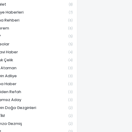
let
(8)
iye Haberleri
(7)
ma Rehberi
(6)
prem
(6)
P
(5)
eolar
(5)
avi Haber
(4)
uk Çelik
(4)
f Ataman
(3)
vin Adliye
(3)
a Haber
(3)
iden Refah
(3)
ımsız Aday
(3)
vin Doğa Gezginleri
(2)
TİM
(2)
mza Gezmiş
(2)
P
(2)