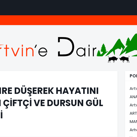
POP
RE DÜŞEREK HAYATINI
Art
AN
 ÇİFTÇİ VE DURSUN GÜL
Art
İ
ART
MA
Arh