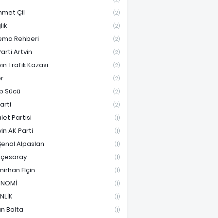
met Çil
(2)
lık
(2)
ema Rehberi
(2)
arti Artvin
(2)
vin Trafik Kazası
(2)
r
(2)
ip Sücü
(2)
Parti
(2)
let Partisi
(1)
vin AK Parti
(1)
Şenol Alpaslan
(1)
çesaray
(1)
irhan Elçin
(1)
ONOMİ
(1)
İNLİK
(1)
an Balta
(1)