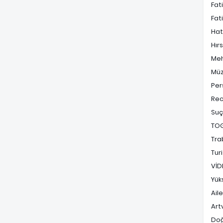
Fat
Fat
Hat
Hırs
Me
Müz
Per
Rec
Suç
TO
Tra
Tur
VİD
Yük
Ail
Art
Do