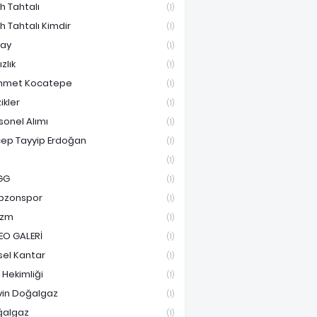
ih Tahtalı
(1)
ih Tahtalı Kimdir
(1)
ay
(1)
ızlık
(1)
hmet Kocatepe
(1)
ikler
(1)
sonel Alımı
(1)
ep Tayyip Erdoğan
(1)
(1)
GG
(1)
bzonspor
(1)
izm
(1)
EO GALERİ
(1)
sel Kantar
(1)
e Hekimliği
(1)
vin Doğalgaz
(1)
ğalgaz
(1)