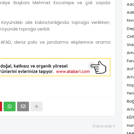
in Belediye Başkanı Mehmet Kocatepe ve çok sayıda
Ada
Adl
Fir
 Köyündeki aile kabristanlığında toprağa verilirken,
De
Köyünde toprağa verildi.
CH
 AFAD, deniz polis ve jandarma ekiplerince arama
Vid
Arh
Far
Ari
Art
Hop
Yen
Bağ
Art
EĞİ
Ha
Daha eski
MH