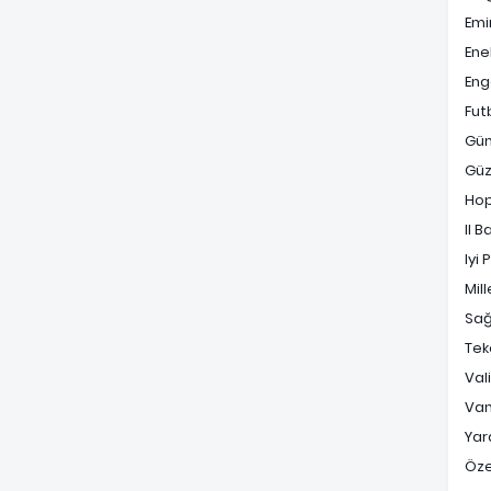
Emi
Ene
Enge
Fut
Gü
Güz
Ho
Il B
Iyi 
Mill
Sağ
Tek
Val
Va
Yara
Öz