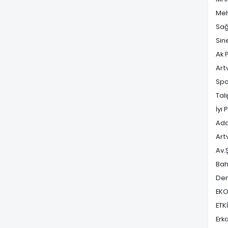
Meh
Sağ
Sin
Ak P
Art
Spo
Tal
İyi 
Ada
Art
Av.
Bah
Dem
EK
ETK
Erk