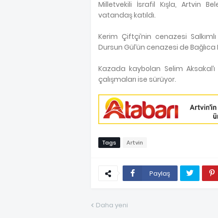
Milletvekili İsrafil Kışla, Artv
vatandaş katıldı.
Kerim Çiftçi’nin cenazesi Salkımlı
Dursun Gül’ün cenazesi de Bağlıca 
Kazada kaybolan Selim Aksakal’ı
çalışmaları ise sürüyor.
Tags
Artvin
Paylaş
Daha yeni