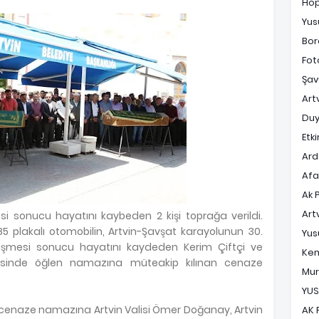
Ho
Yus
Bor
Fot
Şav
Art
Duy
Etki
Ard
Af
Ak 
Art
i sonucu hayatını kaybeden 2 kişi toprağa verildi.
685 plakalı otomobilin, Artvin-Şavşat karayolunun 30.
Yus
üşmesi sonucu hayatını kaydeden Kerim Çiftçi ve
Ke
isinde öğlen namazına müteakip kılınan cenaze
Mur
YUS
ğı cenaze namazına Artvin Valisi Ömer Doğanay, Artvin
AK 