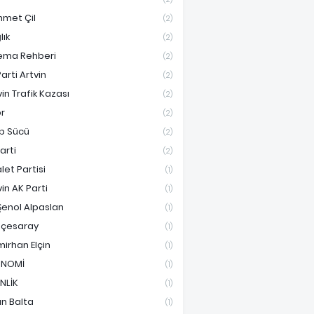
met Çil
(2)
lık
(2)
ema Rehberi
(2)
arti Artvin
(2)
vin Trafik Kazası
(2)
r
(2)
ip Sücü
(2)
Parti
(2)
let Partisi
(1)
vin AK Parti
(1)
Şenol Alpaslan
(1)
çesaray
(1)
irhan Elçin
(1)
ONOMİ
(1)
İNLİK
(1)
an Balta
(1)