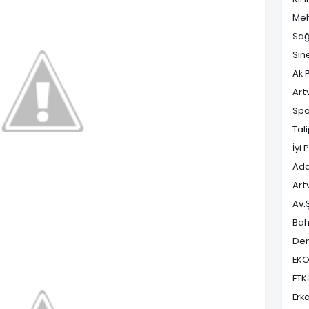
Meh
Sağ
Sin
Ak P
Art
Spo
Tal
İyi 
Ada
Art
Av.
Bah
Dem
EK
ETK
Erk