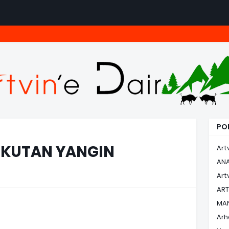
POP
RKUTAN YANGIN
Art
AN
Art
ART
MA
Arh