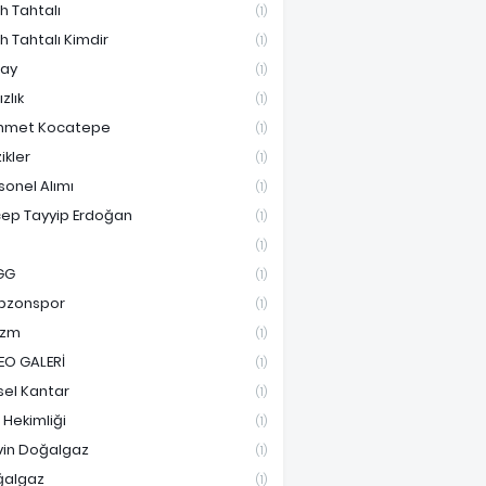
ih Tahtalı
(1)
ih Tahtalı Kimdir
(1)
ay
(1)
ızlık
(1)
hmet Kocatepe
(1)
ikler
(1)
sonel Alımı
(1)
ep Tayyip Erdoğan
(1)
(1)
GG
(1)
bzonspor
(1)
izm
(1)
EO GALERİ
(1)
sel Kantar
(1)
e Hekimliği
(1)
vin Doğalgaz
(1)
ğalgaz
(1)