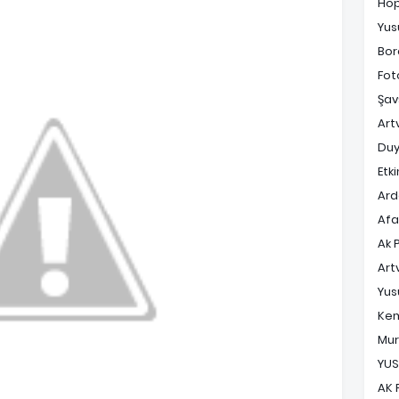
Ho
Yus
Bor
Fot
Şav
Art
Duy
Etki
Ard
Af
Ak 
Art
Yus
Ke
Mur
YUS
AK 