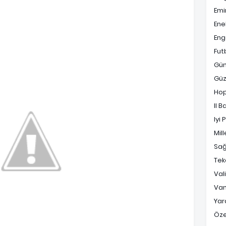
Emi
Ene
Enge
Fut
Gü
Güz
Ho
Il B
Iyi 
Mill
Sağ
Tek
Val
Va
Yara
Öz