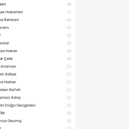
let
(8)
iye Haberleri
(7)
ma Rehberi
(6)
prem
(6)
P
(5)
eolar
(5)
avi Haber
(4)
uk Çelik
(4)
f Ataman
(3)
vin Adliye
(3)
a Haber
(3)
iden Refah
(3)
ımsız Aday
(3)
vin Doğa Gezginleri
(2)
TİM
(2)
mza Gezmiş
(2)
P
(2)