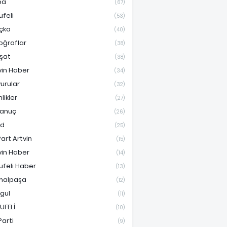
pa
(67)
ufeli
(53)
çka
(40)
oğraflar
(38)
şat
(38)
vin Haber
(34)
urular
(32)
nlikler
(27)
anuç
(26)
ad
(25)
Part Artvin
(15)
vin Haber
(14)
ufeli Haber
(13)
malpaşa
(12)
gul
(11)
UFELİ
(10)
Parti
(9)