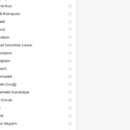
ne Kus
(1)
lli Rampası
(1)
lli
(1)
bol
(1)
ndem
(1)
el Sanatlar Lisesi
(1)
paspor
(1)
aşkanı
(1)
Parti
(1)
etvekili
(1)
lık Ocağı
(1)
erlekli Sandalye
(1)
i Doruk
(1)
n
(1)
lı
(1)
en Akçam
(1)