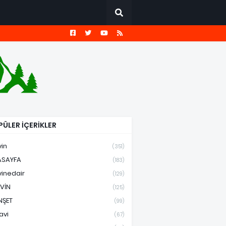
ÜLER İÇERİKLER
vin
(351)
ASAYFA
(183)
vinedair
(129)
VİN
(125)
NŞET
(99)
avi
(67)