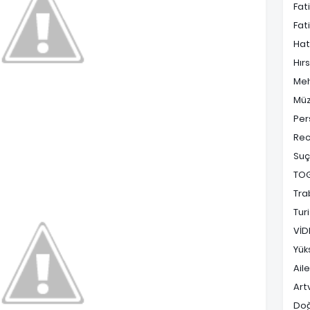
Fat
Fat
Hat
Hırs
Me
Müz
Per
Rec
Suç
TO
Tra
Tur
VİD
Yük
Ail
Art
Do