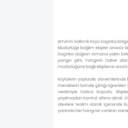
Artvin’in Salkımlı Köyü Saçınka böl
Müdürlüğe bağlım ekipler arasöz il
Saçinka dağının ormana yakın böl
yangın çıktı. Yangının haber alan
müdürlüğüne bağlı ekiplerce arazöz
Köylülerin yaylacılık dönemlerinde b
meraklerin birinde çıktığı öğrenile
nedeniyle hızlıca büyüdü. Ekip
yayılmadan kontrol altına alındı. 
alevlere teslim olarak içersinde b
yanında her hangi bir canlının zarar 