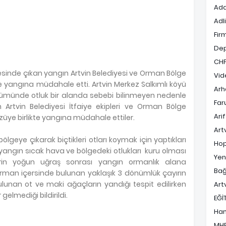
Ada
Adl
Fir
De
CH
gesinde çıkan yangın Artvin Belediyesi ve Orman Bölge
Vid
e yangına müdahale etti. Artvin Merkez Salkımlı köyü
Arh
ümünde otluk bir alanda sebebi bilinmeyen nedenle
Far
 Artvin Belediyesi İtfaiye ekipleri ve Orman Bölge
Ari
üye birlikte yangına müdahale ettiler.
Art
ölgeye çıkarak biçtikleri otları koymak için yaptıkları
Hop
n yangın sıcak hava ve bölgedeki otlukları kuru olması
Yen
lerin yoğun uğraş sonrası yangın ormanlık alana
Bağ
Orman içersinde bulunan yaklaşık 3 dönümlük çayırın
ulunan ot ve maki ağaçların yandığı tespit edilirken
Art
gelmediği bildirildi.
EĞİ
Ha
MH