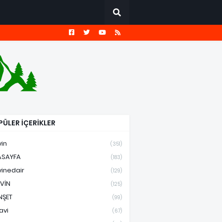
ÜLER İÇERİKLER
vin
(351)
ASAYFA
(183)
vinedair
(129)
VİN
(125)
NŞET
(99)
avi
(67)