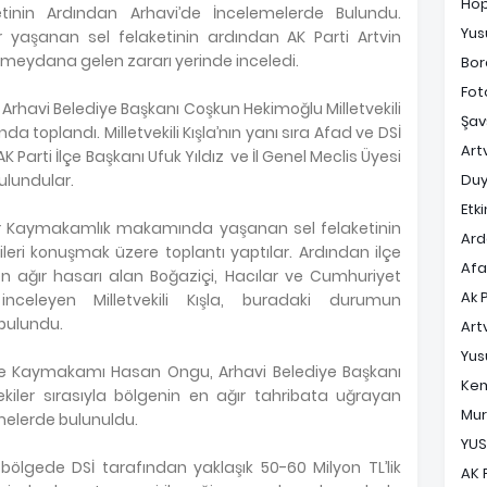
Ho
laketinin Ardından Arhavi’de İncelemelerde Bulundu.
Yus
r yaşanan sel felaketinin ardından AK Parti Artvin
erek meydana gelen zararı yerinde inceledi.
Bor
Fot
havi Belediye Başkanı Coşkun Hekimoğlu Milletvekili
Şav
a toplandı. Milletvekili Kışla’nın yanı sıra Afad ve DSİ
Art
 AK Parti İlçe Başkanı Ufuk Yıldız ve İl Genel Meclis Üyesi
ulundular.
Duy
Etki
kiler Kaymakamlık makamında yaşanan sel felaketinin
Ard
ileri konuşmak üzere toplantı yaptılar. Ardından ilçe
Af
en ağır hasarı alan Boğaziçi, Hacılar ve Cumhuriyet
Ak 
i inceleyen Milletvekili Kışla, buradaki durumun
 bulundu.
Art
Yus
a, İlçe Kaymakamı Hasan Ongu, Arhavi Belediye Başkanı
Ke
iler sırasıyla bölgenin en ağır tahribata uğrayan
Mur
melerde bulunuldu.
YUS
su bölgede DSİ tarafından yaklaşık 50-60 Milyon TL’lik
AK 