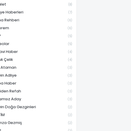
let
(8)
iye Haberleri
(7)
ma Rehberi
(6)
prem
(6)
P
(5)
eolar
(5)
avi Haber
(4)
uk Çelik
(4)
f Ataman
(3)
vin Adliye
(3)
a Haber
(3)
iden Refah
(3)
ımsız Aday
(3)
vin Doğa Gezginleri
(2)
TİM
(2)
mza Gezmiş
(2)
P
(2)