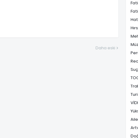
Fat
Fat
Hat
Hırs
Me
Müz
Daha eski
Per
Rec
Suç
TO
Tra
Tur
VİD
Yük
Ail
Art
Do