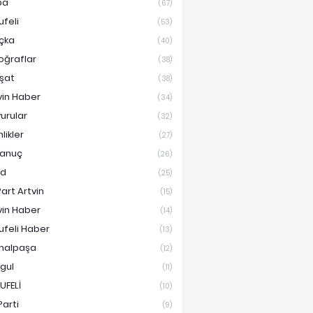
pa
(67)
ufeli
(53)
çka
(40)
oğraflar
(38)
şat
(38)
vin Haber
(34)
urular
(32)
nlikler
(27)
anuç
(26)
ad
(25)
Part Artvin
(15)
vin Haber
(14)
ufeli Haber
(13)
malpaşa
(12)
gul
(11)
UFELİ
(10)
Parti
(9)