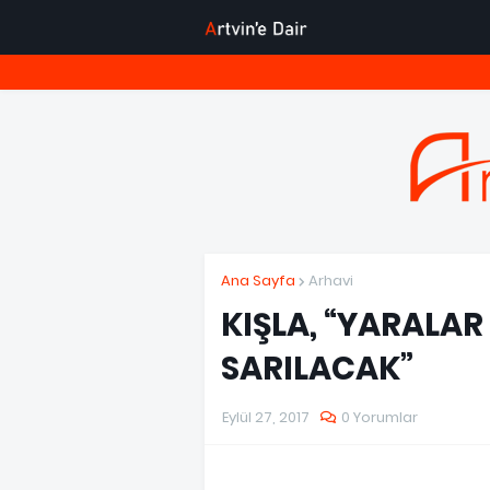
Ana Sayfa
Arhavi
KIŞLA, “YARALAR
SARILACAK”
Eylül 27, 2017
0 Yorumlar