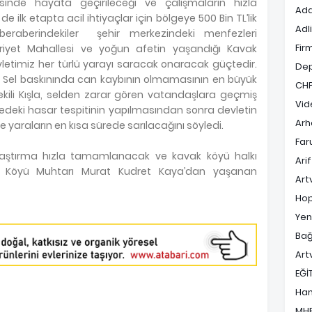
isinde hayata geçirileceği ve çalışmaların hızla
Ada
i de ilk etapta acil ihtiyaçlar için bölgeye 500 Bin TL’lik
Adl
e beraberindekiler şehir merkezindeki menfezleri
Fir
iyet Mahallesi ve yoğun afetin yaşandığı Kavak
evletimiz her türlü yarayı saracak onaracak güçtedir.
De
 Sel baskınında can kaybının olmamasının en büyük
CH
tvekili Kışla, selden zarar gören vatandaşlara geçmiş
Vid
edeki hasar tespitinin yapılmasından sonra devletin
Arh
e yaraların en kısa sürede sarılacağını söyledi.
Far
aştırma hızla tamamlanacak ve kavak köyü halkı
Ari
k Köyü Muhtarı Murat Kudret Kaya’dan yaşanan
Art
Hop
Yen
Bağ
Art
EĞİ
Ha
MH