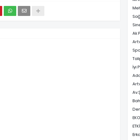
Meh
Sağ
Sin
Ak P
Art
Spo
Tal
İyi 
Ada
Art
Av.
Bah
Dem
EK
ETK
Erk