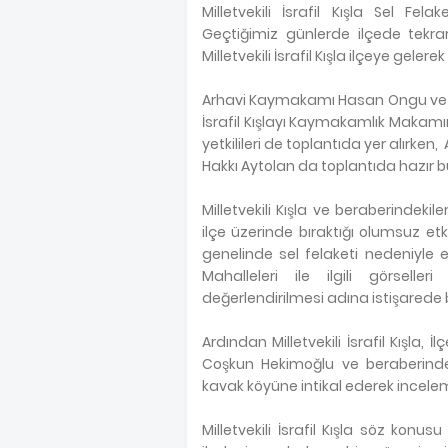
Milletvekili İsrafil Kışla Sel Fe
Geçtiğimiz günlerde ilçede tekra
Milletvekili İsrafil Kışla ilçeye gel
Arhavi Kaymakamı Hasan Ongu ve Ar
İsrafil Kışlayı Kaymakamlık Makamınd
yetkilileri de toplantıda yer alırken,
Hakkı Aytolan da toplantıda hazır b
Milletvekili Kışla ve beraberinde
ilçe üzerinde bıraktığı olumsuz etk
genelinde sel felaketi nedeniyle 
Mahalleleri ile ilgili görseller
değerlendirilmesi adına istişarede
Ardından Milletvekili İsrafil Kışl
Coşkun Hekimoğlu ve beraberindek
kavak köyüne intikal ederek incele
Milletvekili İsrafil Kışla söz konu