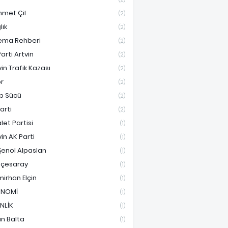
met Çil
(2)
lık
(2)
ema Rehberi
(2)
arti Artvin
(2)
vin Trafik Kazası
(2)
r
(2)
ip Sücü
(2)
Parti
(2)
let Partisi
(1)
vin AK Parti
(1)
Şenol Alpaslan
(1)
çesaray
(1)
irhan Elçin
(1)
ONOMİ
(1)
İNLİK
(1)
an Balta
(1)