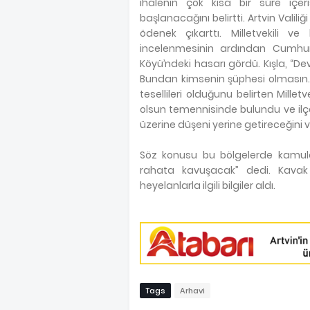
ihalenin çok kısa bir süre içer
başlanacağını belirtti. Artvin Valiliğ
ödenek çıkarttı. Milletvekili v
incelenmesinin ardından Cumhur
Köyü’ndeki hasarı gördü. Kışla, “D
Bundan kimsenin şüphesi olmasın.
tesellileri olduğunu belirten Mille
olsun temennisinde bulundu ve ilç
üzerine düşeni yerine getireceğini v
Söz konusu bu bölgelerde kamul
rahata kavuşacak” dedi. Kava
heyelanlarla ilgili bilgiler aldı.
Tags
Arhavi