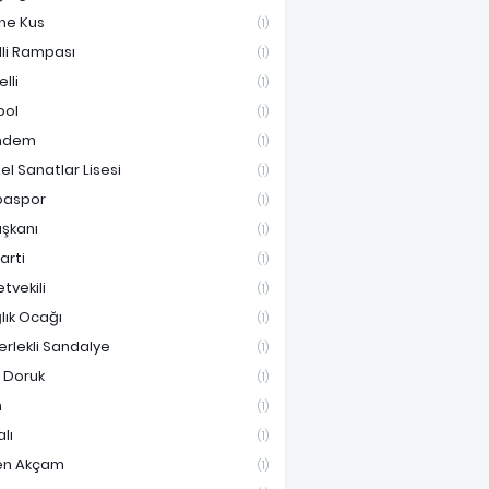
ne Kus
(1)
lli Rampası
(1)
lli
(1)
bol
(1)
ndem
(1)
el Sanatlar Lisesi
(1)
paspor
(1)
aşkanı
(1)
Parti
(1)
etvekili
(1)
lık Ocağı
(1)
erlekli Sandalye
(1)
i Doruk
(1)
n
(1)
lı
(1)
en Akçam
(1)