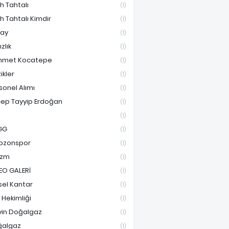
ih Tahtalı
(1)
ih Tahtalı Kimdir
(1)
ay
(1)
ızlık
(1)
hmet Kocatepe
(1)
ikler
(1)
sonel Alımı
(1)
ep Tayyip Erdoğan
(1)
(1)
GG
(1)
bzonspor
(1)
izm
(1)
EO GALERİ
(1)
sel Kantar
(1)
e Hekimliği
(1)
vin Doğalgaz
(1)
ğalgaz
(1)