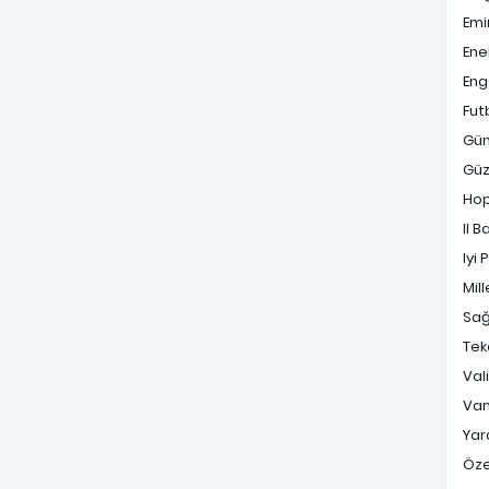
Emi
Ene
Enge
Fut
Gü
Güz
Ho
Il B
Iyi 
Mill
Sağ
Tek
Val
Va
Yara
Öz