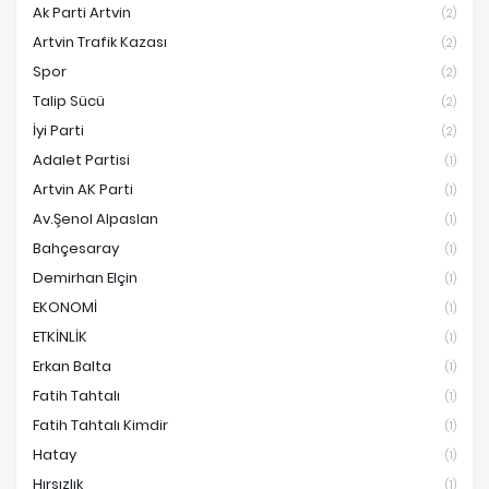
Ak Parti Artvin
(2)
Artvin Trafik Kazası
(2)
Spor
(2)
Talip Sücü
(2)
İyi Parti
(2)
Adalet Partisi
(1)
Artvin AK Parti
(1)
Av.Şenol Alpaslan
(1)
Bahçesaray
(1)
Demirhan Elçin
(1)
EKONOMİ
(1)
ETKİNLİK
(1)
Erkan Balta
(1)
Fatih Tahtalı
(1)
Fatih Tahtalı Kimdir
(1)
Hatay
(1)
Hırsızlık
(1)