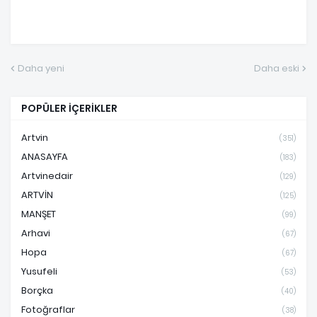
Daha yeni
Daha eski
POPÜLER İÇERİKLER
Artvin
(351)
ANASAYFA
(183)
Artvinedair
(129)
ARTVİN
(125)
MANŞET
(99)
Arhavi
(67)
Hopa
(67)
Yusufeli
(53)
Borçka
(40)
Fotoğraflar
(38)