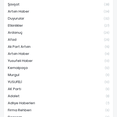
Şavşat
(38)
Artvin Haber
(34)
Duyurular
(32)
Etkinlikler
(27)
Ardanuç
(26)
Afad
(25)
Ak Part Artvin
(15)
Artvin Haber
(14)
Yusufeli Haber
(13)
Kemalpaşa
(12)
Murgul
(11)
YUSUFELİ
(10)
AK Parti
(9)
Adalet
(8)
Adliye Haberleri
(7)
Firma Rehberi
(6)