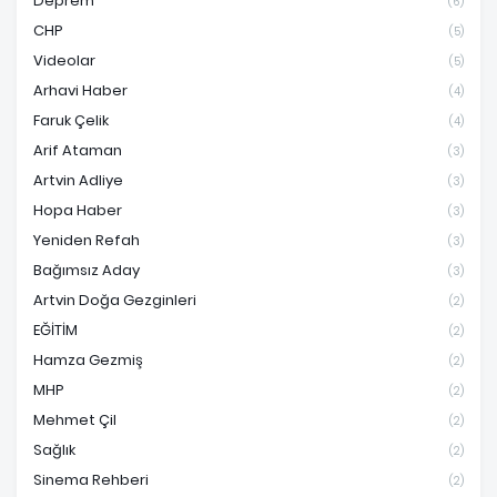
Deprem
(6)
CHP
(5)
Videolar
(5)
Arhavi Haber
(4)
Faruk Çelik
(4)
Arif Ataman
(3)
Artvin Adliye
(3)
Hopa Haber
(3)
Yeniden Refah
(3)
Bağımsız Aday
(3)
Artvin Doğa Gezginleri
(2)
EĞİTİM
(2)
Hamza Gezmiş
(2)
MHP
(2)
Mehmet Çil
(2)
Sağlık
(2)
Sinema Rehberi
(2)