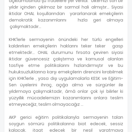
açıklamasında şu ifadelere yer verildi: “Ülkemizi son bir
yıldır içinden çıkılmaz bir sarmal hali almıştır… Siyasi
iktidar OHAL koşullarından yararlanarak emekçilerin
demokratik kazanımlarını hızla geri almaya
çalışmaktadır…
KHK’lerle sermayenin önündeki her türlü engelleri
kaldırırken emekçilerin haklarını teker teker gasp
etmektedir… OHAL durumunu fırsata çeviren siyasi
iktidar güvencesiz çalıştırma ve kamusal alanları
tasfiye etme politikalarını hızlandırmıştır ve bu
hukuksuzluklarına karşı emekçilerin direncini kırabilmek
için KHK’lerle , yasa dışı uygulamalarla KESK ve Eğitim-
Sen üyelerini ihraç, açığa alma ve sürgünler ile
yıldırmaya çalışmaktadır, âmâ onlar çok iyi bilirler ki
yüzyıllık mücadelemizin kazanımlarını onlara teslim
etmeyeceğiz, teslim olmayacağız …
AKP gerici eğitim politikalarıyla sermayenin talan
soygun sömürü politikalarına biat edecek, sessiz
kalacak, itaat edecek bir nesil yaratmaya