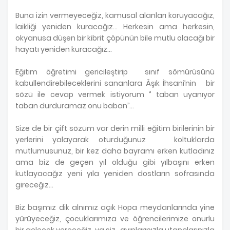
Buna izin vermeyeceğiz, kamusal alanları koruyacağız,
laikliği yeniden kuracağız… Herkesin ama herkesin,
okyanusa düşen bir kibrit çöpünün bile mutlu olacağı bir
hayatı yeniden kuracağız…
Eğitim öğretimi gericileştirip sınıf sömürüsünü
kabullendirebileceklerini sananlara Âşık İhsani’nin bir
sözü ile cevap vermek istiyorum ‘’ taban uyanıyor
taban durduramaz onu baban’’…
Size de bir çift sözüm var derin milli eğitim birilerinin bir
yerlerini yalayarak oturduğunuz koltuklarda
mutlumusunuz, bir kez daha bayramı erken kutladınız
ama biz de geçen yıl olduğu gibi yılbaşını erken
kutlayacağız yeni yıla yeniden dostların sofrasında
gireceğiz…
Biz başımız dik alnımız açık Hopa meydanlarında yine
yürüyeceğiz, çocuklarımıza ve öğrencilerimize onurlu
bir gelecek vereceğiz ,ya siz…ayıplarınızla utançlarınızla