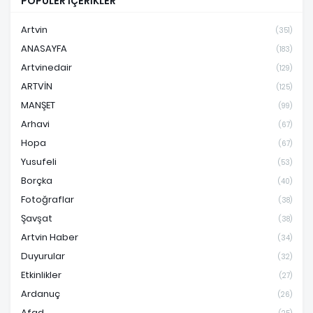
POPÜLER İÇERİKLER
Artvin
(351)
ANASAYFA
(183)
Artvinedair
(129)
ARTVİN
(125)
MANŞET
(99)
Arhavi
(67)
Hopa
(67)
Yusufeli
(53)
Borçka
(40)
Fotoğraflar
(38)
Şavşat
(38)
Artvin Haber
(34)
Duyurular
(32)
Etkinlikler
(27)
Ardanuç
(26)
Afad