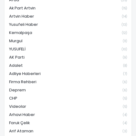
(25)
Ak Part Artvin
(15)
Artvin Haber
(14)
Yusufeli Haber
(13)
Kemalpaşa
(12)
Murgul
(11)
YUSUFELİ
(10)
AK Parti
(9)
Adalet
(8)
Adliye Haberleri
(7)
Firma Rehberi
(6)
Deprem
(6)
CHP
(5)
Videolar
(5)
Arhavi Haber
(4)
Faruk Çelik
(4)
Arif Ataman
(3)