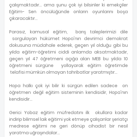
çalışmaktadır… ama şunu çok iyi bilsinler ki emekçiler
Eğitim- Sen öncülüğünde onların oyunlarını boşa
çıkaracaktır…
Parasız, kamusal eğitim, barış taleplerimizi dile
sorgulayan hükümet Hopa'nın devrimci demokrat
dokusuna müdahale ederek, geçen yıl olduğu gibi bu
yılda eğitim-öğretimi ciddi anlamda aksatmaktadır,
geçen yıl 47 öğretmeni açığa alan MEB bu yılda 10
öğretmeni sürgüne yollayarak eğitim öğretimde
telafisi mümkün olmayan tahribatlar yaratmıştır…
Hopa halkı çok iyi bilir ki sürgün edilen sadece on
öğretmen değil eğitim sisteminin kendisidir, Hopa'nın
kendisidir…
Gerici Yobaz eğitim müfredatını ilk okullara kadar
indirip bilimsel laik eğitimi yok etmeye çalışanlar şeriatçı
medrese eğitimi ne geri dönüp cihadist bir nesil
yaratma uğraşındalar…