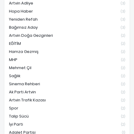
Artvin Adliye
(3)
Hopa Haber
(3)
Yeniden Refah
(3)
Bağımsız Aday
(3)
Artvin Doğa Gezginleri
(2)
EĞİTİM
(2)
Hamza Gezmiş
(2)
MHP
(2)
Mehmet Çil
(2)
Sağlık
(2)
Sinema Rehberi
(2)
Ak Parti Artvin
(2)
Artvin Trafik Kazası
(2)
Spor
(2)
Talip Sücü
(2)
İyi Parti
(2)
Adalet Partisi
(1)