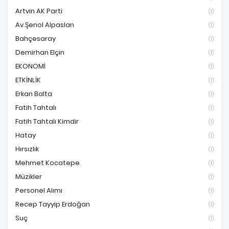
Artvin AK Parti
(1)
Av.Şenol Alpaslan
(1)
Bahçesaray
(1)
Demirhan Elçin
(1)
EKONOMİ
(1)
ETKİNLİK
(1)
Erkan Balta
(1)
Fatih Tahtalı
(1)
Fatih Tahtalı Kimdir
(1)
Hatay
(1)
Hırsızlık
(1)
Mehmet Kocatepe
(1)
Müzikler
(1)
Personel Alımı
(1)
Recep Tayyip Erdoğan
(1)
Suç
(1)