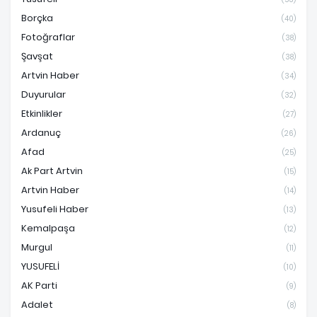
Borçka
(40)
Fotoğraflar
(38)
Şavşat
(38)
Artvin Haber
(34)
Duyurular
(32)
Etkinlikler
(27)
Ardanuç
(26)
Afad
(25)
Ak Part Artvin
(15)
Artvin Haber
(14)
Yusufeli Haber
(13)
Kemalpaşa
(12)
Murgul
(11)
YUSUFELİ
(10)
AK Parti
(9)
Adalet
(8)