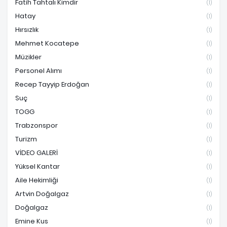
Fatih Tahtalı Kimdir
(1)
Hatay
(1)
Hırsızlık
(1)
Mehmet Kocatepe
(1)
Müzikler
(1)
Personel Alımı
(1)
Recep Tayyip Erdoğan
(1)
Suç
(1)
TOGG
(1)
Trabzonspor
(1)
Turizm
(1)
VİDEO GALERİ
(1)
Yüksel Kantar
(1)
Aile Hekimliği
(1)
Artvin Doğalgaz
(1)
Doğalgaz
(1)
Emine Kus
(1)