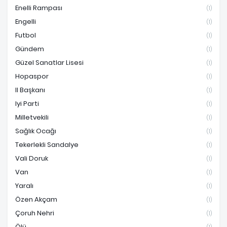
Enelli Rampası
(1)
Engelli
(1)
Futbol
(1)
Gündem
(1)
Güzel Sanatlar Lisesi
(1)
Hopaspor
(1)
Il Başkanı
(1)
Iyi Parti
(1)
Milletvekili
(1)
Sağlık Ocağı
(1)
Tekerlekli Sandalye
(1)
Vali Doruk
(1)
Van
(1)
Yaralı
(1)
Özen Akçam
(1)
Çoruh Nehri
(1)
Ölü