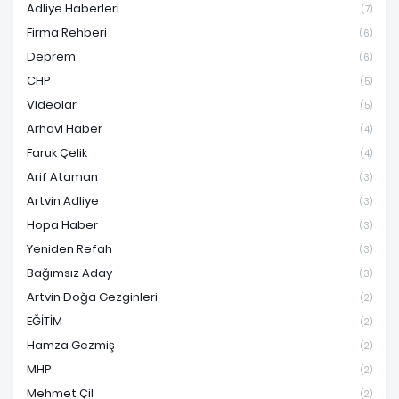
Adliye Haberleri
(7)
Firma Rehberi
(6)
Deprem
(6)
CHP
(5)
Videolar
(5)
Arhavi Haber
(4)
Faruk Çelik
(4)
Arif Ataman
(3)
Artvin Adliye
(3)
Hopa Haber
(3)
Yeniden Refah
(3)
Bağımsız Aday
(3)
Artvin Doğa Gezginleri
(2)
EĞİTİM
(2)
Hamza Gezmiş
(2)
MHP
(2)
Mehmet Çil
(2)