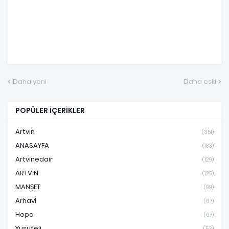
Daha yeni
Daha eski
POPÜLER İÇERİKLER
Artvin
(351)
ANASAYFA
(183)
Artvinedair
(129)
ARTVİN
(125)
MANŞET
(99)
Arhavi
(67)
Hopa
(67)
Yusufeli
(53)