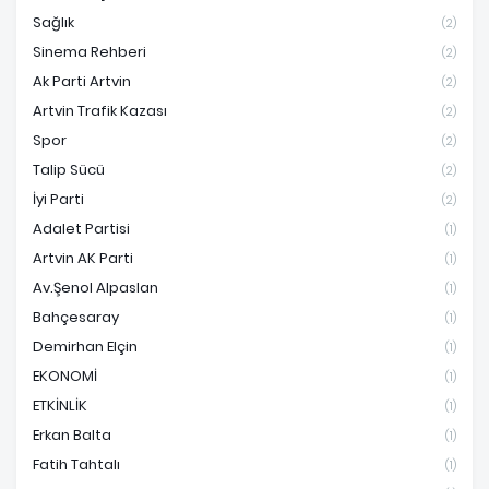
Sağlık
(2)
Sinema Rehberi
(2)
Ak Parti Artvin
(2)
Artvin Trafik Kazası
(2)
Spor
(2)
Talip Sücü
(2)
İyi Parti
(2)
Adalet Partisi
(1)
Artvin AK Parti
(1)
Av.Şenol Alpaslan
(1)
Bahçesaray
(1)
Demirhan Elçin
(1)
EKONOMİ
(1)
ETKİNLİK
(1)
Erkan Balta
(1)
Fatih Tahtalı
(1)