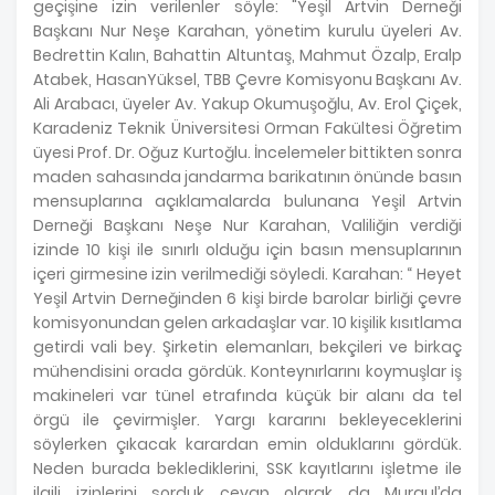
geçişine izin verilenler söyle: "Yeşil Artvin Derneği
Başkanı Nur Neşe Karahan, yönetim kurulu üyeleri Av.
Bedrettin Kalın, Bahattin Altuntaş, Mahmut Özalp, Eralp
Atabek, HasanYüksel, TBB Çevre Komisyonu Başkanı Av.
Ali Arabacı, üyeler Av. Yakup Okumuşoğlu, Av. Erol Çiçek,
Karadeniz Teknik Üniversitesi Orman Fakültesi Öğretim
üyesi Prof. Dr. Oğuz Kurtoğlu. İncelemeler bittikten sonra
maden sahasında jandarma barikatının önünde basın
mensuplarına açıklamalarda bulunana Yeşil Artvin
Derneği Başkanı Neşe Nur Karahan, Valiliğin verdiği
izinde 10 kişi ile sınırlı olduğu için basın mensuplarının
içeri girmesine izin verilmediği söyledi. Karahan: “ Heyet
Yeşil Artvin Derneğinden 6 kişi birde barolar birliği çevre
komisyonundan gelen arkadaşlar var. 10 kişilik kısıtlama
getirdi vali bey. Şirketin elemanları, bekçileri ve birkaç
mühendisini orada gördük. Konteynırlarını koymuşlar iş
makineleri var tünel etrafında küçük bir alanı da tel
örgü ile çevirmişler. Yargı kararını bekleyeceklerini
söylerken çıkacak karardan emin olduklarını gördük.
Neden burada beklediklerini, SSK kayıtlarını işletme ile
ilgili izinlerini sorduk cevap olarak da Murgul’da