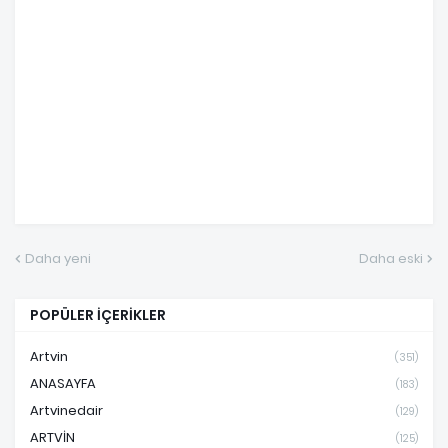
Daha yeni
Daha eski
POPÜLER İÇERİKLER
Artvin
(351)
ANASAYFA
(183)
Artvinedair
(129)
ARTVİN
(125)