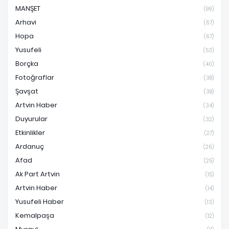
MANŞET
(99)
Arhavi
(67)
Hopa
(67)
Yusufeli
(53)
Borçka
(40)
Fotoğraflar
(38)
Şavşat
(38)
Artvin Haber
(34)
Duyurular
(32)
Etkinlikler
(27)
Ardanuç
(26)
Afad
(25)
Ak Part Artvin
(15)
Artvin Haber
(14)
Yusufeli Haber
(13)
Kemalpaşa
(12)