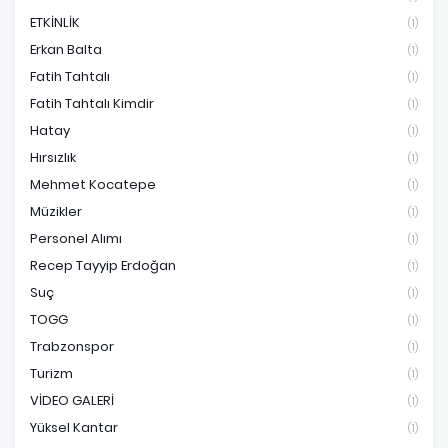
ETKİNLİK
(1)
Erkan Balta
(1)
Fatih Tahtalı
(1)
Fatih Tahtalı Kimdir
(1)
Hatay
(1)
Hırsızlık
(1)
Mehmet Kocatepe
(1)
Müzikler
(1)
Personel Alımı
(1)
Recep Tayyip Erdoğan
(1)
Suç
(1)
TOGG
(1)
Trabzonspor
(1)
Turizm
(1)
VİDEO GALERİ
(1)
Yüksel Kantar
(1)