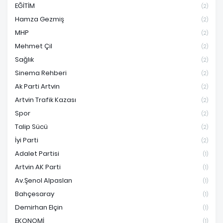
EĞİTİM
(2)
Hamza Gezmiş
(2)
MHP
(2)
Mehmet Çil
(2)
Sağlık
(2)
Sinema Rehberi
(2)
Ak Parti Artvin
(2)
Artvin Trafik Kazası
(2)
Spor
(2)
Talip Sücü
(2)
İyi Parti
(2)
Adalet Partisi
(1)
Artvin AK Parti
(1)
Av.Şenol Alpaslan
(1)
Bahçesaray
(1)
Demirhan Elçin
(1)
EKONOMİ
(1)