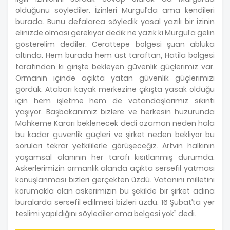
olduğunu söylediler. İzinleri Murgul’da ama kendileri
burada. Bunu defalarca söyledik yasal yazılı bir izinin
elinizde olması gerekiyor dedik ne yazık ki Murgul’a gelin
gösterelim dediler. Cerattepe bölgesi şuan abluka
altında. Hem burada hem üst taraftan, Hatila bölgesi
tarafından ki girişte bekleyen güvenlik güçlerimiz var.
Ormanın içinde açıkta yatan güvenlik güçlerimizi
gördük. Atabarı kayak merkezine çıkışta yasak olduğu
için hem işletme hem de vatandaşlarımız sıkıntı
yaşıyor. Başbakanımız bizlere ve herkesin huzurunda
Mahkeme Kararı beklenecek dedi ozaman neden hala
bu kadar güvenlik güçleri ve şirket neden bekliyor bu
soruları tekrar yetkililerle görüşeceğiz. Artvin halkının
yaşamsal alanının her tarafı kısıtlanmış durumda.
Askerlerimizin ormanlık alanda açıkta sersefil yatması
konuşlanması bizleri gerçekten üzdü. Vatanını milletini
korumakla olan askerimizin bu şekilde bir şirket adına
buralarda sersefil edilmesi bizleri üzdü. 16 Şubat’ta yer
teslimi yapıldığını söylediler ama belgesi yok” dedi.