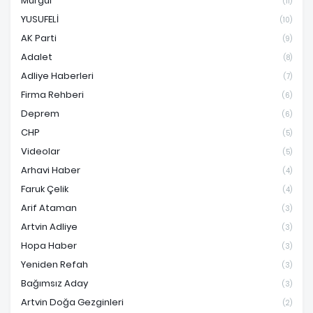
Murgul
(11)
YUSUFELİ
(10)
AK Parti
(9)
Adalet
(8)
Adliye Haberleri
(7)
Firma Rehberi
(6)
Deprem
(6)
CHP
(5)
Videolar
(5)
Arhavi Haber
(4)
Faruk Çelik
(4)
Arif Ataman
(3)
Artvin Adliye
(3)
Hopa Haber
(3)
Yeniden Refah
(3)
Bağımsız Aday
(3)
Artvin Doğa Gezginleri
(2)