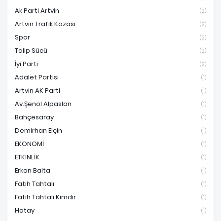
Ak Parti Artvin
(2)
Artvin Trafik Kazası
(2)
Spor
(2)
Talip Sücü
(2)
İyi Parti
(2)
Adalet Partisi
(1)
Artvin AK Parti
(1)
Av.Şenol Alpaslan
(1)
Bahçesaray
(1)
Demirhan Elçin
(1)
EKONOMİ
(1)
ETKİNLİK
(1)
Erkan Balta
(1)
Fatih Tahtalı
(1)
Fatih Tahtalı Kimdir
(1)
Hatay
(1)