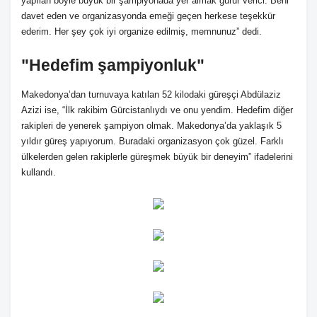
yapılan böyle büyük bir şampiyonada yer almak gurur verici. Beni
davet eden ve organizasyonda emeği geçen herkese teşekkür
ederim. Her şey çok iyi organize edilmiş, memnunuz” dedi.
"Hedefim şampiyonluk"
Makedonya’dan turnuvaya katılan 52 kilodaki güreşçi Abdülaziz
Azizi ise, “İlk rakibim Gürcistanlıydı ve onu yendim. Hedefim diğer
rakipleri de yenerek şampiyon olmak. Makedonya’da yaklaşık 5
yıldır güreş yapıyorum. Buradaki organizasyon çok güzel. Farklı
ülkelerden gelen rakiplerle güreşmek büyük bir deneyim” ifadelerini
kullandı.