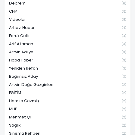
Deprem
(6)
CHP
(5)
Videolar
(5)
Arhavi Haber
(4)
Faruk Çelik
(4)
Arif Ataman
(3)
Artvin Adliye
(3)
Hopa Haber
(3)
Yeniden Refah
(3)
Bağımsız Aday
(3)
Artvin Doğa Gezginleri
(2)
EĞİTİM
(2)
Hamza Gezmiş
(2)
MHP
(2)
Mehmet Çil
(2)
Sağlık
(2)
Sinema Rehberi
(2)