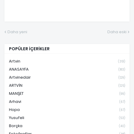
Daha yeni
Daha eski
POPÜLER İÇERİKLER
Artvin
(351)
ANASAYFA
(183)
Artvinedair
(129)
ARTVİN
(125)
MANŞET
(99)
Arhavi
(67)
Hopa
(67)
Yusufeli
(53)
Borçka
(40)
Fotoğraflar