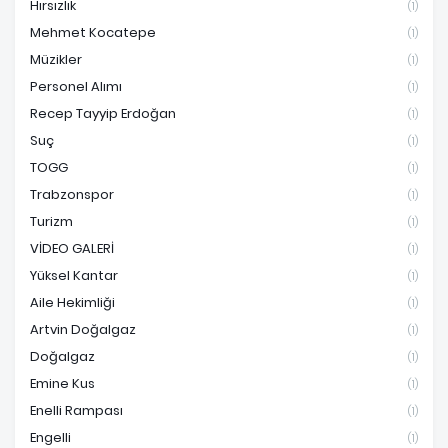
Hırsızlık
(1)
Mehmet Kocatepe
(1)
Müzikler
(1)
Personel Alımı
(1)
Recep Tayyip Erdoğan
(1)
Suç
(1)
TOGG
(1)
Trabzonspor
(1)
Turizm
(1)
VİDEO GALERİ
(1)
Yüksel Kantar
(1)
Aile Hekimliği
(1)
Artvin Doğalgaz
(1)
Doğalgaz
(1)
Emine Kus
(1)
Enelli Rampası
(1)
Engelli
(1)