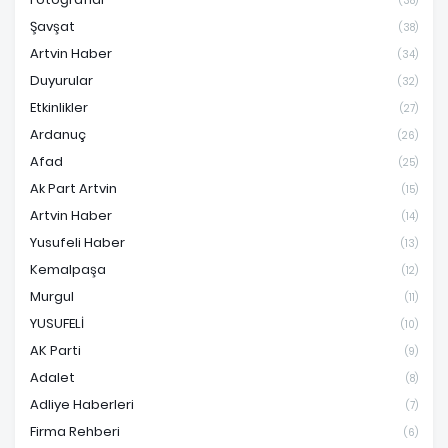
(38)
Şavşat
(38)
Artvin Haber
(34)
Duyurular
(32)
Etkinlikler
(27)
Ardanuç
(26)
Afad
(25)
Ak Part Artvin
(15)
Artvin Haber
(14)
Yusufeli Haber
(13)
Kemalpaşa
(12)
Murgul
(11)
YUSUFELİ
(10)
AK Parti
(9)
Adalet
(8)
Adliye Haberleri
(7)
Firma Rehberi
(6)