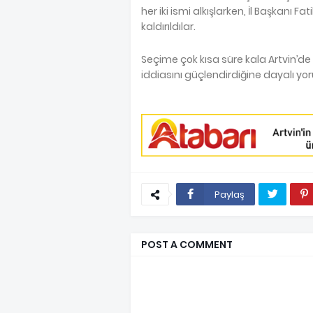
her iki ismi alkışlarken, İl Başkanı Fat
kaldırıldılar.
Seçime çok kısa süre kala Artvin’de 
iddiasını güçlendirdiğine dayalı yor
Paylaş
POST A COMMENT