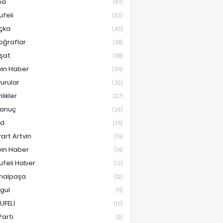
pa
(67)
ufeli
(53)
çka
(40)
oğraflar
(38)
şat
(38)
vin Haber
(34)
urular
(32)
nlikler
(27)
anuç
(26)
ad
(25)
Part Artvin
(15)
vin Haber
(14)
ufeli Haber
(13)
malpaşa
(12)
gul
(11)
UFELİ
(10)
Parti
(9)