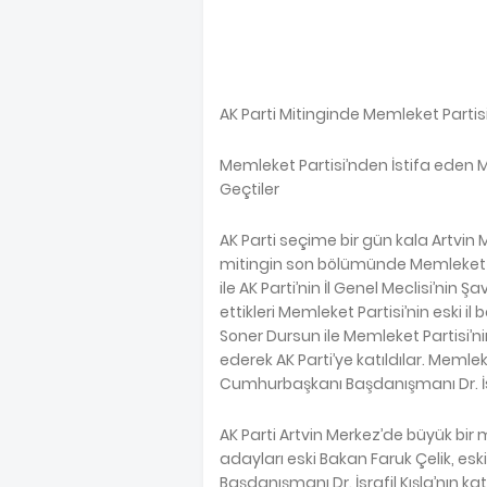
AK Parti Mitinginde Memleket Partis
Memleket Partisi’nden İstifa eden Mi
Geçtiler
AK Parti seçime bir gün kala Artvin
mitingin son bölümünde Memleket Par
ile AK Parti’nin İl Genel Meclisi’nin 
ettikleri Memleket Partisi’nin eski il 
Soner Dursun ile Memleket Partisi’nin
ederek AK Parti’ye katıldılar. Memlek
Cumhurbaşkanı Başdanışmanı Dr. İsraf
AK Parti Artvin Merkez’de büyük bir mi
adayları eski Bakan Faruk Çelik, 
Başdanışmanı Dr. İsrafil Kışla’nın ka