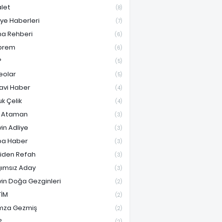
let
(8)
iye Haberleri
(7)
ma Rehberi
(6)
prem
(6)
P
(5)
eolar
(5)
avi Haber
(4)
uk Çelik
(4)
f Ataman
(3)
vin Adliye
(3)
a Haber
(3)
iden Refah
(3)
ımsız Aday
(3)
vin Doğa Gezginleri
(2)
TİM
(2)
mza Gezmiş
(2)
P
(2)