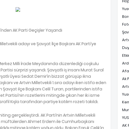
Ho
Yus
Bor
Fot
i’nden AK Parti Geçişler Yaşandı
Şav
Art
lletvekili adayı ve Şavşat İlçe Başkanı AK Parti’ye
Duy
Etki
Ard
 Merkez Milli İrade Meydanında düzenlediği coşkulu
tisi sürprizi yaşandı. Şavşatlı iş insanı Murat Sural
Af
Şavşatlı Üyesi Sedat Demir’in bizzat görüşüp ikna
Ak 
başkanı ve Artvin Milletvekili 1.sıra adayı iken istifa eden
Art
 Şavşat ilçe Başkanı Celil Turan, partilerinden istifa
Yus
et Partisi’nin rozetlerini mitingde çıkan her iki isme
il Kışla tarafından partiye katılım rozeti takıldı.
Ke
Mur
ting gerçekleştirdi. AK Parti’nin Artvin Milletvekili
YUS
eski müftülerden Ahmet Erdem ile Cumhurbaşkanı
AK 
tıldığı mitinge katılım yoğun oldu. Bakan Faruk Çelik’in