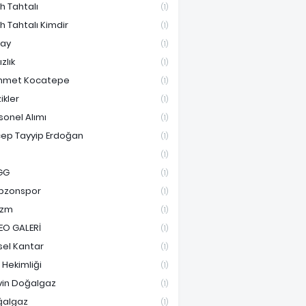
ih Tahtalı
(1)
ih Tahtalı Kimdir
(1)
ay
(1)
ızlık
(1)
hmet Kocatepe
(1)
ikler
(1)
sonel Alımı
(1)
ep Tayyip Erdoğan
(1)
(1)
GG
(1)
bzonspor
(1)
izm
(1)
EO GALERİ
(1)
sel Kantar
(1)
e Hekimliği
(1)
vin Doğalgaz
(1)
ğalgaz
(1)