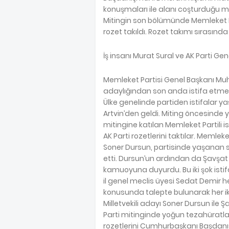
konuşmaları ile alanı coşturduğu m
Mitingin son bölümünde Memleket Parti
rozet takıldı. Rozet takımı sırasında
İş insanı Murat Sural ve AK Parti Gen
Memleket Partisi Genel Başkanı M
adaylığından son anda istifa etmes
Ülke genelinde partiden istifalar yaş
Artvin’den geldi. Miting öncesinde y
mitingine katılan Memleket Partili is
AK Parti rozetlerini taktılar. Memleket
Soner Dursun, partisinde yaşanan s
etti. Dursun’un ardından da Şavşat i
kamuoyuna duyurdu. Bu iki şok istifa
il genel meclis üyesi Sedat Demir he
konusunda talepte bulunarak her iki
Milletvekili adayı Soner Dursun ile Şa
Parti mitinginde yoğun tezahüratlar 
rozetlerini Cumhurbaşkanı Başdanışman