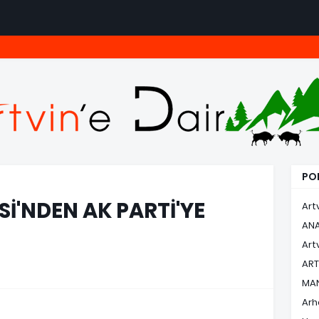
POP
İ'NDEN AK PARTİ'YE
Art
AN
Art
ART
MA
Arh