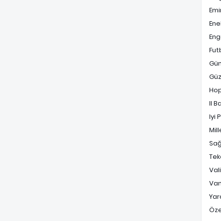
Emi
Ene
Enge
Fut
Gü
Güz
Ho
Il B
Iyi 
Mill
Sağ
Tek
Val
Va
Yara
Öz