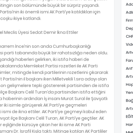
Ada
itingin son bölümünde büyük bir sürpriz yaşandı.
si’nin iki önemli ismi AK Parti’ye katıldıkları için
Adl
 coşku ikiye katlandı.
Fir
De
el Meclis Üyesi Sedat Demir İkna Ettiler
CH
Vid
uharrem İnce’nin son anda Cumhurbaşkanlığı
Arh
i parti tabanında büyük bir rahatsızlığa neden oldu.
andığı haberleri gelirken, iki istifa haberi de
Far
akalarında Memleket Partisi rozetleri ile AK Parti
Ari
imler, mitingde kendi partilerinin rozetlerini çıkararak
Art
 Partisi’nin il başkanı iken Milletvekili 1.sıra adayı olan
Hop
on gelişmelere tepki göstererek partisinden de istifa
lçe Başkanı Celil Turan’da partisinden istifa ettiğini
Yen
 haberinin ardından İş insanı Murat Sural ile Şavşatlı
Bağ
r iki isimle görüşerek AK Parti’ye geçmeleri
Art
 ismi de ikna ettiler. AK Parti’ye geçmeyi kabul eden
EĞİ
vşat ilçe Başkanı Celil Turan, AK Parti’ye geçtiler. AK
eşliğinde kürsüye çıkan her iki isme AK Parti
Ha
ı Dr. İsrafil Kışla taktı. Mitinge katılan AK Partililer
MH