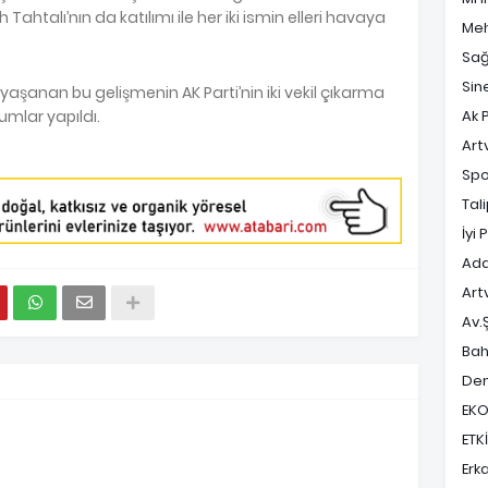
ih Tahtalı’nın da katılımı ile her iki ismin elleri havaya
Meh
Sağ
Sin
yaşanan bu gelişmenin AK Parti’nin iki vekil çıkarma
umlar yapıldı.
Ak P
Art
Spo
Tal
İyi 
Ada
Art
Av.
Bah
Dem
EK
ETK
Erk