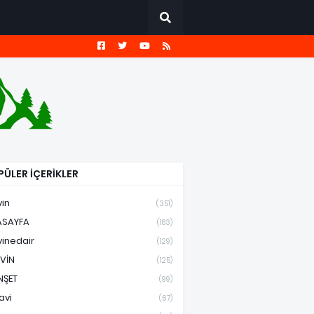
ÜLER İÇERİKLER
vin
(351)
ASAYFA
(183)
vinedair
(129)
VİN
(125)
NŞET
(99)
avi
(67)