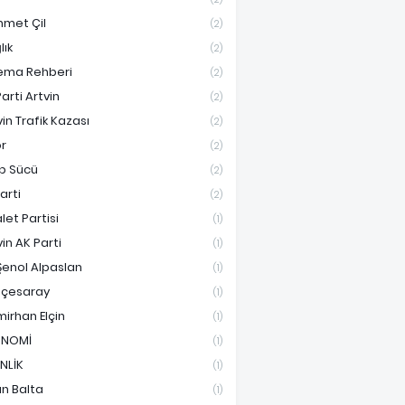
met Çil
(2)
lık
(2)
ema Rehberi
(2)
arti Artvin
(2)
vin Trafik Kazası
(2)
r
(2)
ip Sücü
(2)
Parti
(2)
let Partisi
(1)
vin AK Parti
(1)
Şenol Alpaslan
(1)
çesaray
(1)
irhan Elçin
(1)
ONOMİ
(1)
İNLİK
(1)
an Balta
(1)