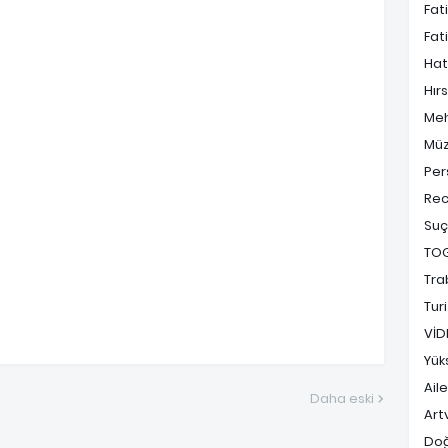
Fat
Fat
Hat
Hırs
Me
Müz
Per
Rec
Suç
TO
Tra
Tur
VİD
Yük
Ail
Daha eski
Art
Do