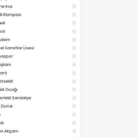
ne Kus
(1)
lli Rampası
(1)
lli
(1)
bol
(1)
ndem
(1)
el Sanatlar Lisesi
(1)
paspor
(1)
aşkanı
(1)
Parti
(1)
etvekili
(1)
lık Ocağı
(1)
erlekli Sandalye
(1)
i Doruk
(1)
n
(1)
lı
(1)
en Akçam
(1)