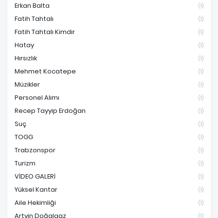
Erkan Balta
(1)
Fatih Tahtalı
(1)
Fatih Tahtalı Kimdir
(1)
Hatay
(1)
Hırsızlık
(1)
Mehmet Kocatepe
(1)
Müzikler
(1)
Personel Alımı
(1)
Recep Tayyip Erdoğan
(1)
Suç
(1)
TOGG
(1)
Trabzonspor
(1)
Turizm
(1)
VİDEO GALERİ
(1)
Yüksel Kantar
(1)
Aile Hekimliği
(1)
Artvin Doğalgaz
(1)