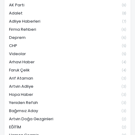
AK Parti
(9)
Adalet
(8)
Adliye Haberleri
(7)
Firma Rehberi
(6)
Deprem
(6)
CHP
(5)
Videolar
(5)
Arhavi Haber
(4)
Faruk Çelik
(4)
Arif Ataman
(3)
Artvin Adliye
(3)
Hopa Haber
(3)
Yeniden Refah
(3)
Bağımsız Aday
(3)
Artvin Doğa Gezginleri
(2)
EĞİTİM
(2)