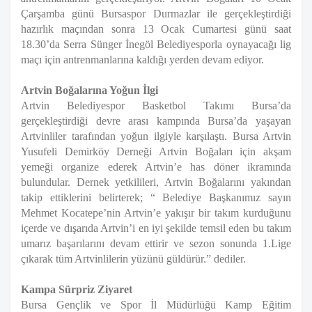
Çarşamba günü Bursaspor Durmazlar ile gerçekleştirdiği
hazırlık maçından sonra 13 Ocak Cumartesi günü saat
18.30’da Serra Sünger İnegöl Belediyesporla oynayacağı lig
maçı için antrenmanlarına kaldığı yerden devam ediyor.
Artvin Boğalarına Yoğun İlgi
Artvin Belediyespor Basketbol Takımı Bursa’da
gerçekleştirdiği devre arası kampında Bursa’da yaşayan
Artvinliler tarafından yoğun ilgiyle karşılaştı. Bursa Artvin
Yusufeli Demirköy Derneği Artvin Boğaları için akşam
yemeği organize ederek Artvin’e has döner ikramında
bulundular. Dernek yetkilileri, Artvin Boğalarını yakından
takip ettiklerini belirterek; “ Belediye Başkanımız sayın
Mehmet Kocatepe’nin Artvin’e yakışır bir takım kurduğunu
içerde ve dışarıda Artvin’i en iyi şekilde temsil eden bu takım
umarız başarılarını devam ettirir ve sezon sonunda 1.Lige
çıkarak tüm Artvinlilerin yüzünü güldürür.” dediler.
Kampa Sürpriz Ziyaret
Bursa Gençlik ve Spor İl Müdürlüğü Kamp Eğitim