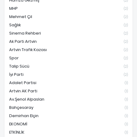
Hamza Gezmiş
(2)
MHP
(2)
Mehmet Çil
(2)
Sağlık
(2)
Sinema Rehberi
(2)
Ak Parti Artvin
(2)
Artvin Trafik Kazası
(2)
Spor
(2)
Talip Sücü
(2)
İyi Parti
(2)
Adalet Partisi
(1)
Artvin AK Parti
(1)
Av.Şenol Alpaslan
(1)
Bahçesaray
(1)
Demirhan Elçin
(1)
EKONOMİ
(1)
ETKİNLİK
(1)