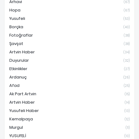
Arhavi
(67)
Hopa
(67)
Yusufeli
(53)
Borçka
(40)
Fotoğraflar
(38)
Şavşat
(38)
Artvin Haber
(34)
Duyurular
(32)
Etkinlikler
(27)
Ardanuç
(26)
Afad
(25)
Ak Part Artvin
(15)
Artvin Haber
(14)
Yusufeli Haber
(13)
Kemalpaşa
(12)
Murgul
(11)
YUSUFELİ
(10)