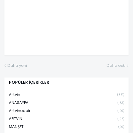
Daha yeni
Daha eski
POPÜLER İÇERİKLER
Artvin
(351)
ANASAYFA
(183)
Artvinedair
(129)
ARTVİN
(125)
MANŞET
(99)