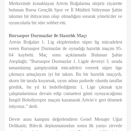
Merkezinde konaklayan Artvin Boğalarına sürpriz ziyarette
bulunan Bursa Gençlik Spor ve İl Müdürü Süleyman Şahin
takımın bir ihtiyacının olup olmadığını sorarak yöneticiler ve
oyuncularla bir süre sohbet etti.
Bursaspor Durmazlar ile Hazırlık Maçı
Artvin Boğaları 1. Lig ekiplerinden süper lig mücadelesi
veren Bursaspor Durmazlar ile oynadığı hazırlık maçını 95-
64 kaybetti.
Maç sonu açıklamada Bulunan Şahin
Ateşdağlı;
”Bursaspor Durmazlar 1. Ligde devreyi 3. sırada
tamamlamış şampiyonluk mücadelesi vererek süper lige
çıkmaya amaçlayan iyi bir takım. Bu bir hazırlık maçıydı,
skoru bir tarafa koyarsak, oyun adına parkede olumlu taraflar
gördük, bu yıl ki hedeflediğimiz 1. Lige çıkmak için
çalışmalarımıza devam edip cumartesi günü oynayacağımız
İnegöl Belediyespor maçını kazanarak Artvin’e geri dönmek
istiyoruz.” dedi.
Devre arası kampını değerlendiren Genel Menajer Uğur
Delikanlı; Bilecik deplasmanından sonra ilk yarıyı zirvede