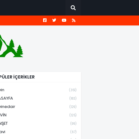
ÜLER İÇERİKLER
vin
(351)
ASAYFA
(183)
vinedair
(129)
VİN
(125)
NŞET
(99)
avi
(67)