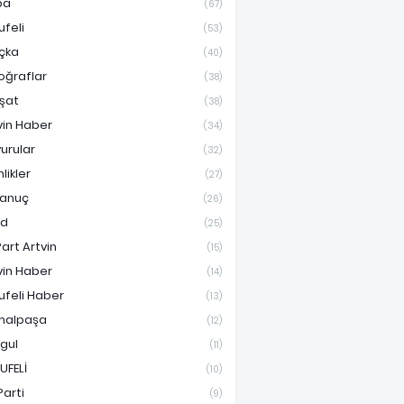
pa
(67)
ufeli
(53)
çka
(40)
oğraflar
(38)
şat
(38)
vin Haber
(34)
urular
(32)
nlikler
(27)
anuç
(26)
ad
(25)
Part Artvin
(15)
vin Haber
(14)
ufeli Haber
(13)
malpaşa
(12)
gul
(11)
UFELİ
(10)
Parti
(9)