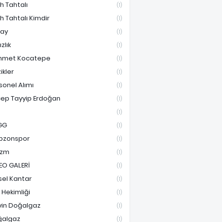
ih Tahtalı
(1)
ih Tahtalı Kimdir
(1)
ay
(1)
ızlık
(1)
hmet Kocatepe
(1)
ikler
(1)
sonel Alımı
(1)
ep Tayyip Erdoğan
(1)
(1)
GG
(1)
bzonspor
(1)
izm
(1)
EO GALERİ
(1)
sel Kantar
(1)
e Hekimliği
(1)
vin Doğalgaz
(1)
ğalgaz
(1)