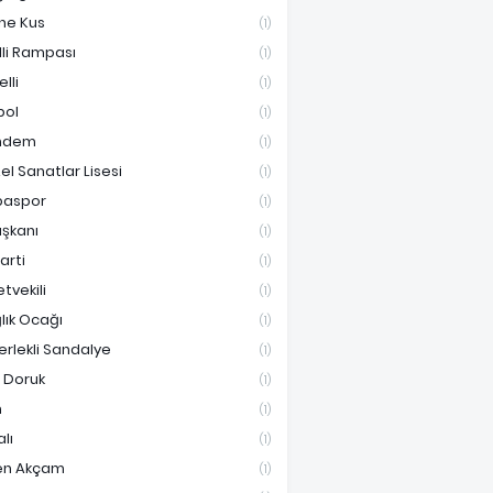
ne Kus
(1)
lli Rampası
(1)
lli
(1)
bol
(1)
ndem
(1)
el Sanatlar Lisesi
(1)
paspor
(1)
aşkanı
(1)
Parti
(1)
etvekili
(1)
lık Ocağı
(1)
erlekli Sandalye
(1)
i Doruk
(1)
n
(1)
lı
(1)
en Akçam
(1)