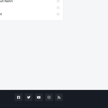
uh Nehri
(1)
(1)
it
(1)