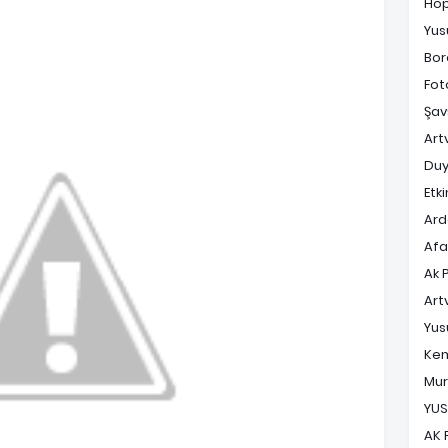
Ho
Yus
Bor
Fot
Şav
Art
Duy
Etki
Ard
Af
Ak 
Art
Yus
Ke
Mur
YUS
AK 