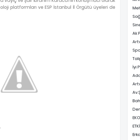
a Vayiç ve Şair İbrahim Karaca’nın konuşmacı olarak
koloji platformları ve ESP İstanbul İl Örgütü üyeleri de
Meh
Sağ
Sin
Ak P
Art
Spo
Tal
İyi 
Ada
Art
Av.
Bah
Dem
EK
ETK
"
Erk