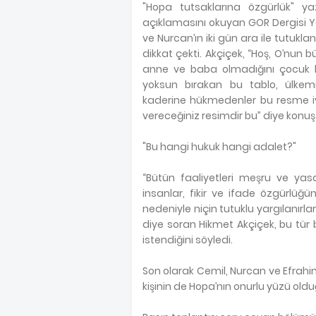
"Hopa tutsaklarına özgürlük" yaz
açıklamasını okuyan GOR Dergisi Y
ve Nurcan’ın iki gün ara ile tutukla
dikkat çekti. Akçiçek, “Hoş, O’nun 
anne ve baba olmadığını çocuk b
yoksun bırakan bu tablo, ülkemi
kaderine hükmedenler bu resme iy
vereceğiniz resimdir bu” diye konuş
"Bu hangi hukuk hangi adalet?"
“Bütün faaliyetleri meşru ve yasal
insanlar, fikir ve ifade özgürlü
nedeniyle niçin tutuklu yargılanırla
diye soran Hikmet Akçiçek, bu tür
istendiğini söyledi.
Son olarak Cemil, Nurcan ve Efrahim
kişinin de Hopa’nın onurlu yüzü old