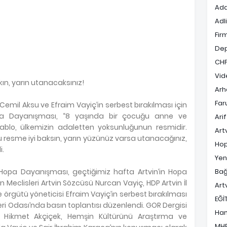
Ada
Adl
Fir
De
CH
Vid
ın, yarın utanacaksınız!
Arh
Far
emil Aksu ve Efraim Vayiç’in serbest bırakılması için
pa Dayanışması, “8 yaşında bir çocuğu anne ve
Ari
blo, ülkemizin adaletten yoksunluğunun resmidir.
Art
resme iyi baksın, yarın yüzünüz varsa utanacağınız,
Hop
i.
Yen
 Hopa Dayanışması, geçtiğimiz hafta Artvin’in Hopa
Bağ
 Meclisleri Artvin Sözcüsü Nurcan Vayiç, HDP Artvin İl
Art
 örgütü yöneticisi Efraim Vayiç’in serbest bırakılması
EĞİ
ri Odası’nda basın toplantısı düzenlendi. GOR Dergisi
Ha
 Hikmet Akçiçek, Hemşin Kültürünü Araştırma ve
MH