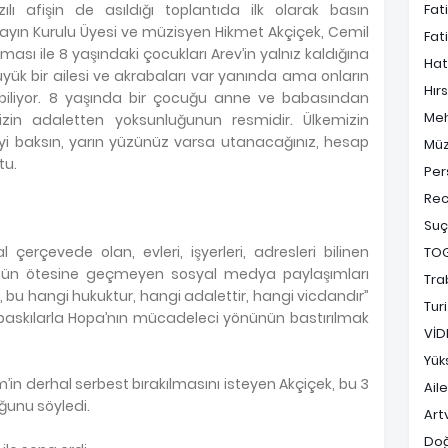
ılı afişin de asıldığı toplantıda ilk olarak basın
Fat
ayın Kurulu Üyesi ve müzisyen Hikmet Akçiçek, Cemil
Fat
nması ile 8 yaşındaki çocukları Arev’in yalnız kaldığına
Hat
büyük bir ailesi ve akrabaları var yanında ama onların
Hırs
iliyor. 8 yaşında bir çocuğu anne ve babasından
Me
zin adaletten yoksunluğunun resmidir. Ülkemizin
i baksın, yarın yüzünüz varsa utanacağınız, hesap
Müz
tu.
Per
Rec
Suç
 çerçevede olan, evleri, işyerleri, adresleri bilinen
TO
ğünün ötesine geçmeyen sosyal medya paylaşımları
Tra
r, bu hangi hukuktur, hangi adalettir, hangi vicdandır”
Tur
 baskılarla Hopa’nın mücadeleci yönünün bastırılmak
VİD
Yük
’in derhal serbest bırakılmasını isteyen Akçiçek, bu 3
Ail
uğunu söyledi.
Art
Do