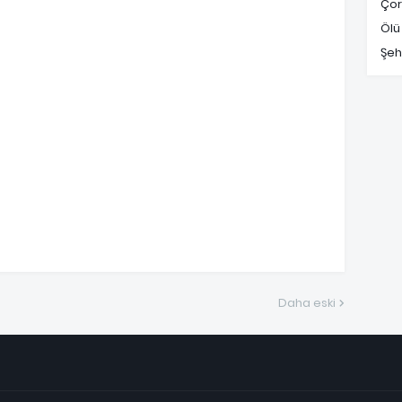
Çor
Ölü
Şeh
Daha eski