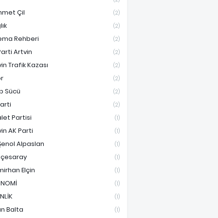
met Çil
(2)
lık
(2)
ema Rehberi
(2)
arti Artvin
(2)
vin Trafik Kazası
(2)
r
(2)
ip Sücü
(2)
Parti
(2)
let Partisi
(1)
vin AK Parti
(1)
Şenol Alpaslan
(1)
çesaray
(1)
irhan Elçin
(1)
ONOMİ
(1)
İNLİK
(1)
an Balta
(1)