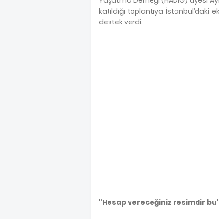
Yaşatma Derneği (HADİG) üyesi Ayl
katıldığı toplantıya İstanbul’daki e
destek verdi.
"Hesap vereceğiniz resimdir bu