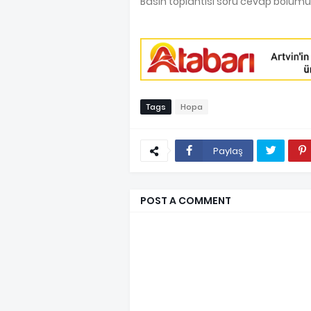
Basın toplantısı soru cevap bölümü 
Tags
Hopa
Paylaş
POST A COMMENT