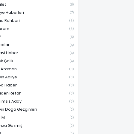
let
(8)
iye Haberleri
(7)
ma Rehberi
(6)
prem
(6)
P
(5)
eolar
(5)
avi Haber
(4)
uk Çelik
(4)
f Ataman
(3)
vin Adliye
(3)
a Haber
(3)
iden Refah
(3)
ımsız Aday
(3)
vin Doğa Gezginleri
(2)
TİM
(2)
mza Gezmiş
(2)
P
(2)