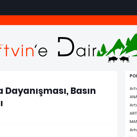
POP
a Dayanışması, Basın
Art
AN
ı
Art
ART
MA
Arh