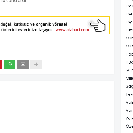
ile sona erdi.
Emi
Ene
Enge
Fut
Gü
Güz
Ho
Il B
Iyi 
Mill
Sağ
Tek
Val
Va
Yara
Öz