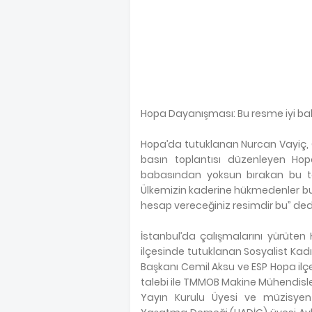
Hopa Dayanışması: Bu resme iyi bak
Hopa’da tutuklanan Nurcan Vayiç, C
basın toplantısı düzenleyen Ho
babasından yoksun bırakan bu ta
Ülkemizin kaderine hükmedenler bu 
hesap vereceğiniz resimdir bu” ded
İstanbul’da çalışmalarını yürüten
ilçesinde tutuklanan Sosyalist Kadın
Başkanı Cemil Aksu ve ESP Hopa ilçe
talebi ile TMMOB Makine Mühendisle
Yayın Kurulu Üyesi ve müzisyen