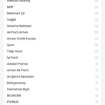
Hamza Gezmiş
(2)
MHP
(2)
Mehmet Çil
(2)
Sağlık
(2)
Sinema Rehberi
(2)
Ak Parti Artvin
(2)
Artvin Trafik Kazası
(2)
Spor
(2)
Talip Sücü
(2)
İyi Parti
(2)
Adalet Partisi
(1)
Artvin AK Parti
(1)
Av.Şenol Alpaslan
(1)
Bahçesaray
(1)
Demirhan Elçin
(1)
EKONOMİ
(1)
ETKİNLİK
(1)