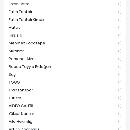
Erkan Balta
(1)
Fatih Tahtalı
(1)
Fatih Tahtalı Kimdir
(1)
Hatay
(1)
Hırsızlık
(1)
Mehmet Kocatepe
(1)
Müzikler
(1)
Personel Alımı
(1)
Recep Tayyip Erdoğan
(1)
Suç
(1)
TOGG
(1)
Trabzonspor
(1)
Turizm
(1)
VİDEO GALERİ
(1)
Yüksel Kantar
(1)
Aile Hekimliği
(1)
Artvin Doğalgaz
(1)