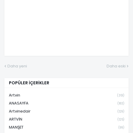
Daha yeni
Daha eski
POPÜLER İÇERİKLER
Artvin
(351)
ANASAYFA
(183)
Artvinedair
(129)
ARTVİN
(125)
MANŞET
(99)