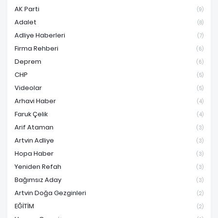
AK Parti
(9)
Adalet
(8)
Adliye Haberleri
(7)
Firma Rehberi
(6)
Deprem
(6)
CHP
(5)
Videolar
(5)
Arhavi Haber
(4)
Faruk Çelik
(4)
Arif Ataman
(3)
Artvin Adliye
(3)
Hopa Haber
(3)
Yeniden Refah
(3)
Bağımsız Aday
(3)
Artvin Doğa Gezginleri
(2)
EĞİTİM
(2)