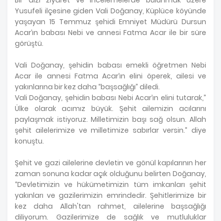
Yusufeli ilçesine giden Vali Doğanay, Küplüce köyünde
yaşayan 15 Temmuz şehidi Emniyet Müdürü Dursun
Acar’ın babası Nebi ve annesi Fatma Acar ile bir süre
görüştü.
Vali Doğanay, şehidin babası emekli öğretmen Nebi
Acar ile annesi Fatma Acar’ın elini öperek, ailesi ve
yakınlarına bir kez daha “başsağlığı” diledi.
Vali Doğanay, şehidin babası Nebi Acar’ın elini tutarak,”
Ülke olarak acımız büyük. Şehit ailemizin acılarını
paylaşmak istiyoruz. Milletimizin başı sağ olsun. Allah
şehit ailelerimize ve milletimize sabırlar versin.” diye
konuştu.
Şehit ve gazi ailelerine devletin ve gönül kapılarının her
zaman sonuna kadar açık olduğunu belirten Doğanay,
“Devletimizin ve hükümetimizin tüm imkanları şehit
yakınları ve gazilerimizin emrindedir. Şehitlerimize bir
kez daha Allah'tan rahmet, ailelerine başsağlığı
diliyorum. Gazilerimize de sağlık ve mutluluklar