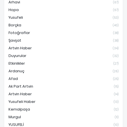
Arhavi
(67)
Hopa
(67)
Yusufeli
(53)
Borçka
(40)
Fotoğraflar
(38)
Şavşat
(38)
Artvin Haber
(34)
Duyurular
(32)
Etkinlikler
(27)
Ardanuç
(26)
Afad
(25)
Ak Part Artvin
(15)
Artvin Haber
(14)
Yusufeli Haber
(13)
Kemalpaşa
(12)
Murgul
(11)
YUSUFELİ
(10)