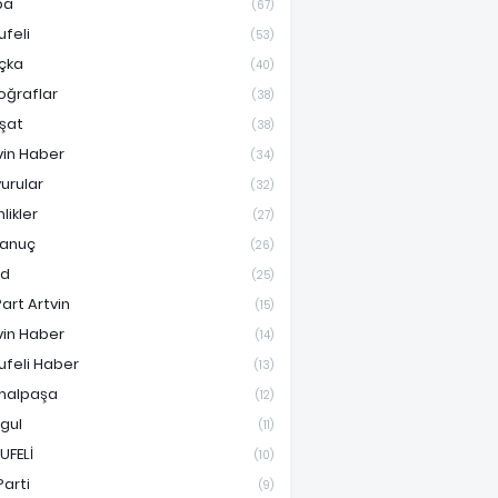
pa
(67)
ufeli
(53)
çka
(40)
oğraflar
(38)
şat
(38)
vin Haber
(34)
urular
(32)
nlikler
(27)
anuç
(26)
ad
(25)
Part Artvin
(15)
vin Haber
(14)
ufeli Haber
(13)
malpaşa
(12)
gul
(11)
UFELİ
(10)
Parti
(9)