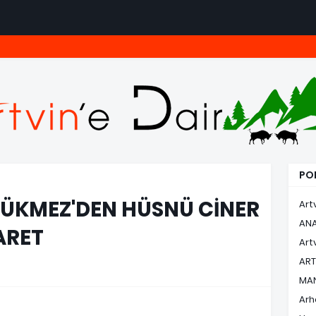
POP
KMEZ'DEN HÜSNÜ CİNER
Art
AN
ARET
Art
ART
MA
Arh