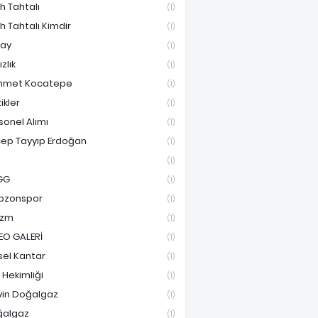
ih Tahtalı
(1)
ih Tahtalı Kimdir
(1)
ay
(1)
ızlık
(1)
hmet Kocatepe
(1)
ikler
(1)
sonel Alımı
(1)
ep Tayyip Erdoğan
(1)
(1)
GG
(1)
bzonspor
(1)
izm
(1)
EO GALERİ
(1)
sel Kantar
(1)
e Hekimliği
(1)
vin Doğalgaz
(1)
ğalgaz
(1)