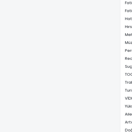
Fat
Fat
Hat
Hırs
Me
Müz
Per
Rec
Suç
TO
Tra
Tur
VİD
Yük
Ail
Art
Do