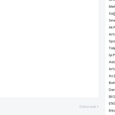
Meh
Sağ
Sin
Ak P
Art
Spo
Tal
İyi 
Ada
Art
Av.
Bah
Dem
EK
ETK
Daha eski
Erk