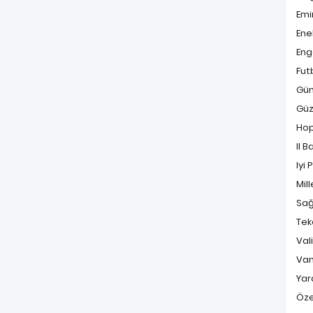
Emi
Ene
Enge
Fut
Gü
Güz
Ho
Il B
Iyi 
Mill
Sağ
Tek
Val
Va
Yara
Öz