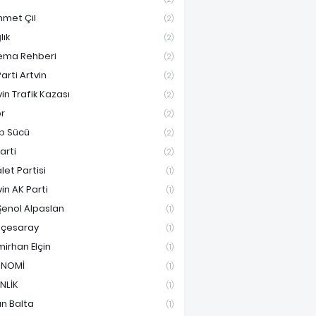
met Çil
(2)
lık
(2)
ema Rehberi
(2)
arti Artvin
(2)
vin Trafik Kazası
(2)
r
(2)
ip Sücü
(2)
Parti
(2)
let Partisi
(1)
vin AK Parti
(1)
Şenol Alpaslan
(1)
çesaray
(1)
irhan Elçin
(1)
ONOMİ
(1)
İNLİK
(1)
an Balta
(1)