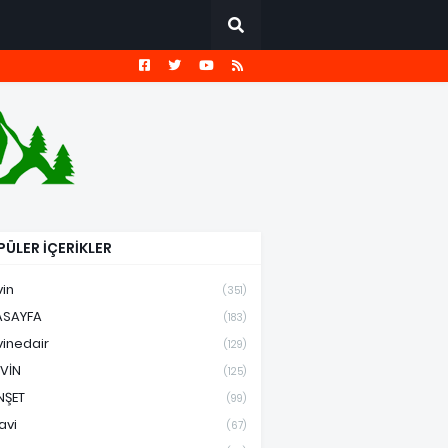
ÜLER İÇERİKLER
vin
(351)
ASAYFA
(183)
vinedair
(129)
VİN
(125)
NŞET
(99)
avi
(67)