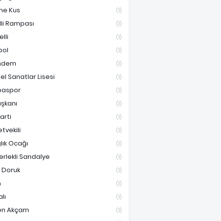
ne Kus
(1)
lli Rampası
(1)
lli
(1)
bol
(1)
ndem
(1)
el Sanatlar Lisesi
(1)
paspor
(1)
aşkanı
(1)
Parti
(1)
etvekili
(1)
lık Ocağı
(1)
erlekli Sandalye
(1)
i Doruk
(1)
n
(1)
lı
(1)
en Akçam
(1)