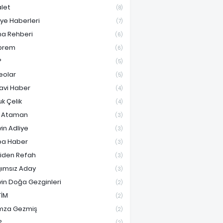
let
(8)
iye Haberleri
(7)
ma Rehberi
(6)
prem
(6)
P
(5)
eolar
(5)
avi Haber
(4)
uk Çelik
(4)
f Ataman
(3)
vin Adliye
(3)
a Haber
(3)
iden Refah
(3)
ımsız Aday
(3)
vin Doğa Gezginleri
(2)
TİM
(2)
mza Gezmiş
(2)
P
(2)