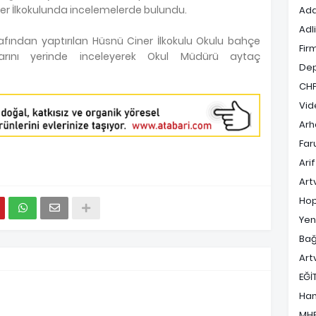
r İlkokulunda incelemelerde bulundu.
Ada
Adl
afından yaptırılan Hüsnü Ciner İlkokulu Okulu bahçe
Fir
arını yerinde inceleyerek Okul Müdürü aytaç
De
CH
Vid
Arh
Far
Ari
Art
Hop
Yen
Bağ
Art
EĞİ
Ha
MH