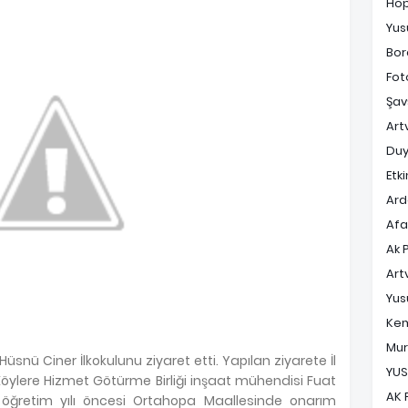
Ho
Yus
Bor
Fot
Şav
Art
Duy
Etki
Ard
Af
Ak 
Art
Yus
Ke
Mur
nü Ciner İlkokulunu ziyaret etti. Yapılan ziyarete İl
YUS
öylere Hizmet Götürme Birliği inşaat mühendisi Fuat
AK 
im öğretim yılı öncesi Ortahopa Maallesinde onarım