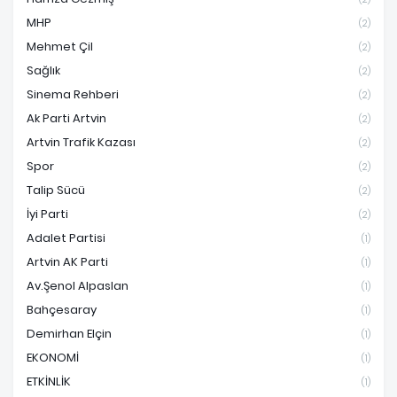
MHP
(2)
Mehmet Çil
(2)
Sağlık
(2)
Sinema Rehberi
(2)
Ak Parti Artvin
(2)
Artvin Trafik Kazası
(2)
Spor
(2)
Talip Sücü
(2)
İyi Parti
(2)
Adalet Partisi
(1)
Artvin AK Parti
(1)
Av.Şenol Alpaslan
(1)
Bahçesaray
(1)
Demirhan Elçin
(1)
EKONOMİ
(1)
ETKİNLİK
(1)