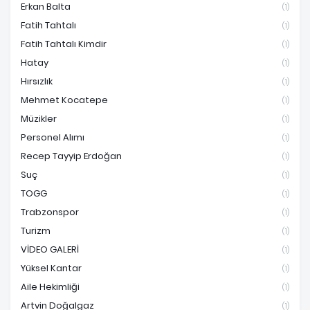
Erkan Balta
(1)
Fatih Tahtalı
(1)
Fatih Tahtalı Kimdir
(1)
Hatay
(1)
Hırsızlık
(1)
Mehmet Kocatepe
(1)
Müzikler
(1)
Personel Alımı
(1)
Recep Tayyip Erdoğan
(1)
Suç
(1)
TOGG
(1)
Trabzonspor
(1)
Turizm
(1)
VİDEO GALERİ
(1)
Yüksel Kantar
(1)
Aile Hekimliği
(1)
Artvin Doğalgaz
(1)