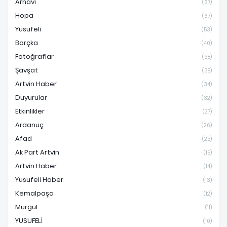
Arhavi
(67)
Hopa
(67)
Yusufeli
(53)
Borçka
(40)
Fotoğraflar
(38)
Şavşat
(38)
Artvin Haber
(34)
Duyurular
(32)
Etkinlikler
(27)
Ardanuç
(26)
Afad
(25)
Ak Part Artvin
(15)
Artvin Haber
(14)
Yusufeli Haber
(13)
Kemalpaşa
(12)
Murgul
(11)
YUSUFELİ
(10)