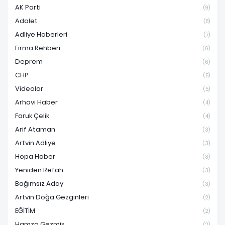
AK Parti
(9)
Adalet
(8)
Adliye Haberleri
(7)
Firma Rehberi
(6)
Deprem
(6)
CHP
(5)
Videolar
(5)
Arhavi Haber
(4)
Faruk Çelik
(4)
Arif Ataman
(3)
Artvin Adliye
(3)
Hopa Haber
(3)
Yeniden Refah
(3)
Bağımsız Aday
(3)
Artvin Doğa Gezginleri
(2)
EĞİTİM
(2)
Hamza Gezmiş
(2)