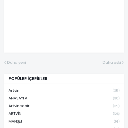
Daha yeni
Daha eski
POPÜLER İÇERİKLER
Artvin
(351)
ANASAYFA
(183)
Artvinedair
(129)
ARTVİN
(125)
MANŞET
(99)