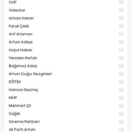
CHP
(5)
Videolar
(5)
Arhavi Haber
(4)
Faruk Çelik
(4)
Arif Ataman
(3)
Artvin Adliye
(3)
Hopa Haber
(3)
Yeniden Refah
(3)
Bağımsız Aday
(3)
Artvin Doğa Gezginleri
(2)
EĞİTİM
(2)
Hamza Gezmiş
(2)
MHP
(2)
Mehmet Çil
(2)
Sağlık
(2)
Sinema Rehberi
(2)
Ak Parti Artvin
(2)