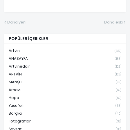
Daha yeni
Daha eski
POPÜLER İÇERİKLER
Artvin
(351)
ANASAYFA
(183)
Artvinedair
(129)
ARTVİN
(125)
MANŞET
(99)
Arhavi
(67)
Hopa
(67)
Yusufeli
(53)
Borçka
(40)
Fotoğraflar
(38)
Şavşat
(38)