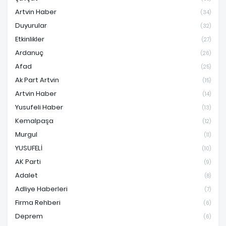
Artvin Haber
(34)
Duyurular
(32)
Etkinlikler
(27)
Ardanuç
(26)
Afad
(25)
Ak Part Artvin
(15)
Artvin Haber
(14)
Yusufeli Haber
(13)
Kemalpaşa
(12)
Murgul
(11)
YUSUFELİ
(10)
AK Parti
(9)
Adalet
(8)
Adliye Haberleri
(7)
Firma Rehberi
(6)
Deprem
(6)