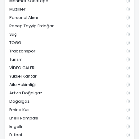
Mehmet Kocatepe
(1)
Müzikler
(1)
Personel Alımı
(1)
Recep Tayyip Erdoğan
(1)
Suç
(1)
TOGG
(1)
Trabzonspor
(1)
Turizm
(1)
VİDEO GALERİ
(1)
Yüksel Kantar
(1)
Aile Hekimliği
(1)
Artvin Doğalgaz
(1)
Doğalgaz
(1)
Emine Kus
(1)
Enelli Rampası
(1)
Engelli
(1)
Futbol
(1)