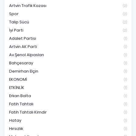
Artvin Trafik Kazası
(2)
Spor
(2)
Talip Sücü
(2)
İyi Parti
(2)
Adalet Partisi
(1)
Artvin AK Parti
(1)
Av.Şenol Alpaslan
(1)
Bahçesaray
(1)
Demirhan Elçin
(1)
EKONOMİ
(1)
ETKİNLİK
(1)
Erkan Balta
(1)
Fatih Tahtalı
(1)
Fatih Tahtalı Kimdir
(1)
Hatay
(1)
Hırsızlık
(1)