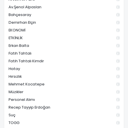
Av.Şenol Alpaslan
(1)
Bahçesaray
(1)
Demirhan Elçin
(1)
EKONOMİ
(1)
ETKİNLİK
(1)
Erkan Balta
(1)
Fatih Tahtalı
(1)
Fatih Tahtalı Kimdir
(1)
Hatay
(1)
Hırsızlık
(1)
Mehmet Kocatepe
(1)
Müzikler
(1)
Personel Alımı
(1)
Recep Tayyip Erdoğan
(1)
Suç
(1)
TOGG
(1)