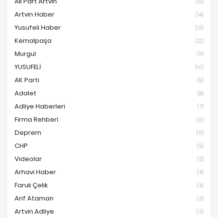
Ak Part Artvin
(15)
Artvin Haber
(14)
Yusufeli Haber
(13)
Kemalpaşa
(12)
Murgul
(11)
YUSUFELİ
(10)
AK Parti
(9)
Adalet
(8)
Adliye Haberleri
(7)
Firma Rehberi
(6)
Deprem
(6)
CHP
(5)
Videolar
(5)
Arhavi Haber
(4)
Faruk Çelik
(4)
Arif Ataman
(3)
Artvin Adliye
(3)