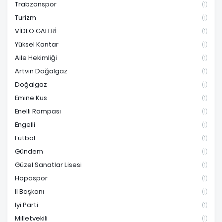
Trabzonspor
(1)
Turizm
(1)
VİDEO GALERİ
(1)
Yüksel Kantar
(1)
Aile Hekimliği
(1)
Artvin Doğalgaz
(1)
Doğalgaz
(1)
Emine Kus
(1)
Enelli Rampası
(1)
Engelli
(1)
Futbol
(1)
Gündem
(1)
Güzel Sanatlar Lisesi
(1)
Hopaspor
(1)
Il Başkanı
(1)
Iyi Parti
(1)
Milletvekili
(1)