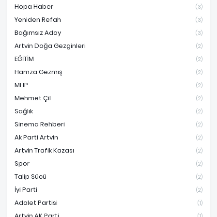
Hopa Haber
(3)
Yeniden Refah
(3)
Bağımsız Aday
(3)
Artvin Doğa Gezginleri
(2)
EĞİTİM
(2)
Hamza Gezmiş
(2)
MHP
(2)
Mehmet Çil
(2)
Sağlık
(2)
Sinema Rehberi
(2)
Ak Parti Artvin
(2)
Artvin Trafik Kazası
(2)
Spor
(2)
Talip Sücü
(2)
İyi Parti
(2)
Adalet Partisi
(1)
Artvin AK Parti
(1)