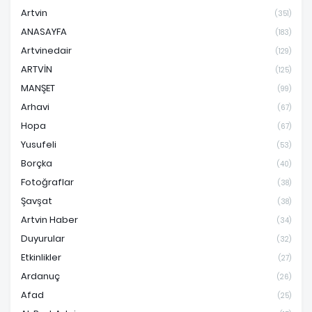
Artvin
(351)
ANASAYFA
(183)
Artvinedair
(129)
ARTVİN
(125)
MANŞET
(99)
Arhavi
(67)
Hopa
(67)
Yusufeli
(53)
Borçka
(40)
Fotoğraflar
(38)
Şavşat
(38)
Artvin Haber
(34)
Duyurular
(32)
Etkinlikler
(27)
Ardanuç
(26)
Afad
(25)