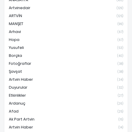
(183)
Artvinedair
(129)
ARTVİN
(125)
MANŞET
(99)
Arhavi
(67)
Hopa
(67)
Yusufeli
(53)
Borçka
(40)
Fotoğraflar
(38)
Şavşat
(38)
Artvin Haber
(34)
Duyurular
(32)
Etkinlikler
(27)
Ardanuç
(26)
Afad
(25)
Ak Part Artvin
(15)
Artvin Haber
(14)