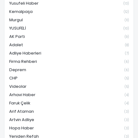
Yusufeli Haber
(13)
Kemalpaşa
(12)
Murgul
(11)
YUSUFELİ
(10)
AK Parti
(9)
Adalet
(8)
Adliye Haberleri
(7)
Firma Rehberi
(6)
Deprem
(6)
CHP
(5)
Videolar
(5)
Arhavi Haber
(4)
Faruk Çelik
(4)
Arif Ataman
(3)
Artvin Adliye
(3)
Hopa Haber
(3)
Yeniden Refah
(3)