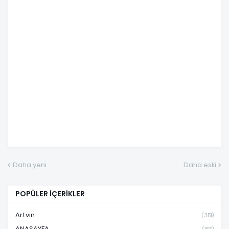
Daha yeni
Daha eski
POPÜLER İÇERİKLER
Artvin
(351)
ANASAYFA