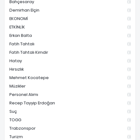
Bahçesaray
(1)
Demirhan Elçin
(1)
EKONOMİ
(1)
ETKİNLİK
(1)
Erkan Balta
(1)
Fatih Tahtalı
(1)
Fatih Tahtalı Kimdir
(1)
Hatay
(1)
Hırsızlık
(1)
Mehmet Kocatepe
(1)
Müzikler
(1)
Personel Alımı
(1)
Recep Tayyip Erdoğan
(1)
Suç
(1)
TOGG
(1)
Trabzonspor
(1)
Turizm
(1)