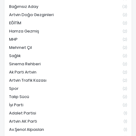
Bağımsız Aday
(3)
Artvin Doğa Gezginleri
(2)
EĞİTİM
(2)
Hamza Gezmiş
(2)
MHP
(2)
Mehmet Çil
(2)
Sağlık
(2)
Sinema Rehberi
(2)
Ak Parti Artvin
(2)
Artvin Trafik Kazası
(2)
Spor
(2)
Talip Sücü
(2)
İyi Parti
(2)
Adalet Partisi
(1)
Artvin AK Parti
(1)
Av.Şenol Alpaslan
(1)